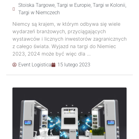
Stoiska Targowe
,
Targi w Europie
,
Targi w Kolonii
,
Targi w Niemczech
Niemcy są krajem, w którym odbywa się wiele
wydarzeń branżowych, przyciągających
wystawców i licznych inwestorów zagranicznych
z całego świata. Wyjazd na targi do Niemiec
2023, 2024 może być więc dla ...
Event Logistica
15 lutego 2023