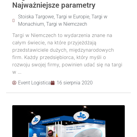
Najważniejsze parametry
Stoiska Targowe
,
Targi w Europie
,
Targi w
Monachium
,
Targi w Niemczech
Targi w Niemczech to wydarzenia znane na
całym świecie, na które przyjeżdżają
przedstawiciele dużych, międzynarodowych
firm. Każdy przedsiębiorca, który myśli o
rozwoju swojej firmy, powinien udać się na targi
w ...
Event Logistica
16 sierpnia 2020