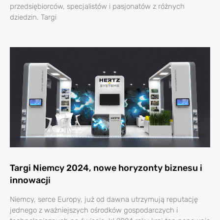
przedsiębiorców, specjalistów i pasjonatów z różnych
dziedzin. Targi
Targi Niemcy 2024, nowe horyzonty biznesu i
innowacji
Niemcy, serce Europy, już od dawna utrzymują reputację
jednego z ważniejszych ośrodków gospodarczych i