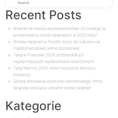
Recent Posts
Nowinki ze świata wystawiennictwa: Co nowego w
projektowaniu stoisk targowych w 2025 roku?
Stoiska targowe w Pradze, klucz do sukcesu na
międzynarodowej arenie biznesowej
Targi w Krakowie 2024, przewodnik po
najważniejszych wydarzeniach branżowych
Targi Niemcy 2024, nowe horyzonty biznesu i
innowacji
Sztuka kreowania wizerunku biznesowego, firma
targowa tworząca unikalne stoisk targowe
Kategorie