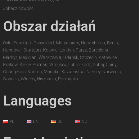
Zobacz nowość
Obszar działań
Oslo, Frankfurt, Dusseldorf, Monachium, Norymberga, Berlin,
Hannover, Stuttgart, Kolonia, Londyn, Paryż, Barcelona,
Warszawa
Madryt, Mediolan,
, Gdańsk, Szczecin, Katowice,
Kraków, Kielce, Poznań, Wrocław, Lublin, Łódź, Dubaj, Chiny,
Guangzhou, Kanton, Monako, Kazachstan, Niemcy, Norwegia,
Szwecja, Włochy, Hiszpania, Portugalia
Languages
PL
EN
DE
NO