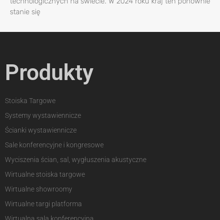
technologicznych na świecie. W 2024 roku kraj ten ponownie
stanie się
Produkty
Stoiska Targowe
Systemy wystawiennicze
Ścianki wystawiennicze
Sale konferencyjne i kongresowe
Wyciszenia ścian, sal, wygłuszenia akustyczne
Wirtualne stoiska targowe
Wirtualne showroomy
Wirtualne targi platforma
Wirtualna sala konferencyjna