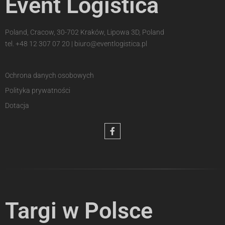
Event Logistica
Poland, Cracow, 30-702 Kraków, Lipowa 3D, Poland
tel.
+48 12 307 07 20
|
biuro@eventlogistica.pl
Ochrona danych osobowych
Polityka prywatności
Dotacja
Targi w Polsce