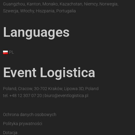
Guangzhou, Kanton, Monako, Kazachstan, Niemcy, Norwegia,
Szwecja, Włochy, Hiszpania, Portugalia
Languages
PL
Event Logistica
Poland, Cracow, 30-702 Kraków, Lipowa 3D, Poland
tel.
+48 12 307 07 20
|
biuro@eventlogistica.pl
Ochrona danych osobowych
Polityka prywatności
Dotacja