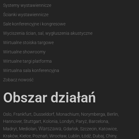
Systemy wystawiennicze
Ścianki wystawiennicze
Sale konferencyjne i kongresowe
Wyciszenia ścian, sal, wygłuszenia akustyczne
Wirtualne stoiska targowe
Wirtualne showroomy
Wirtualne targi platforma
Wirtualna sala konferencyjna
Zobacz nowość
Obszar działań
Oslo, Frankfurt, Dusseldorf, Monachium, Norymberga, Berlin,
Hannover, Stuttgart, Kolonia, Londyn, Paryż, Barcelona,
Warszawa
Madryt, Mediolan,
, Gdańsk, Szczecin, Katowice,
Kraków, Kielce, Poznań, Wrocław, Lublin, Łódź, Dubaj, Chiny,