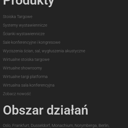
Produkty
Stoiska Targowe
Systemy wystawiennicze
Ścianki wystawiennicze
Sale konferencyjne i kongresowe
Wyciszenia ścian, sal, wygłuszenia akustyczne
Wirtualne stoiska targowe
Wirtualne showroomy
Wirtualne targi platforma
Wirtualna sala konferencyjna
Zobacz nowość
Obszar działań
Oslo, Frankfurt, Dusseldorf, Monachium, Norymberga, Berlin,