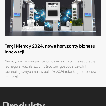
Targi Niemcy 2024, nowe horyzonty biznesu i
innowacji
Niemcy, serce Europy, już od dawna utrzymują reputację
jednego z ważniejszych ośrodków gospodarczych i
technologicznych na świecie. W 2024 roku kraj ten ponownie
stanie się