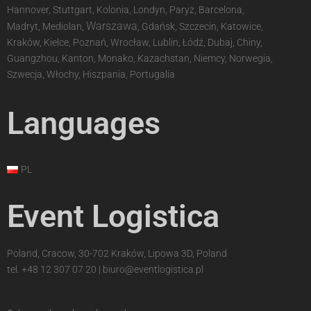
Hannover, Stuttgart, Kolonia, Londyn, Paryż, Barcelona,
Warszawa
Madryt, Mediolan,
, Gdańsk, Szczecin, Katowice,
Kraków, Kielce, Poznań, Wrocław, Lublin, Łódź, Dubaj, Chiny,
Guangzhou, Kanton, Monako, Kazachstan, Niemcy, Norwegia,
Szwecja, Włochy, Hiszpania, Portugalia
Languages
PL
Event Logistica
Poland, Cracow, 30-702 Kraków, Lipowa 3D, Poland
tel.
+48 12 307 07 20
|
biuro@eventlogistica.pl