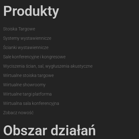
Produkty
Stoiska Targowe
Systemy wystawiennicze
Ścianki wystawiennicze
Sale konferencyjne i kongresowe
Wyciszenia ścian, sal, wygłuszenia akustyczne
Wirtualne stoiska targowe
Wirtualne showroomy
Wirtualne targi platforma
Wirtualna sala konferencyjna
Zobacz nowość
Obszar działań