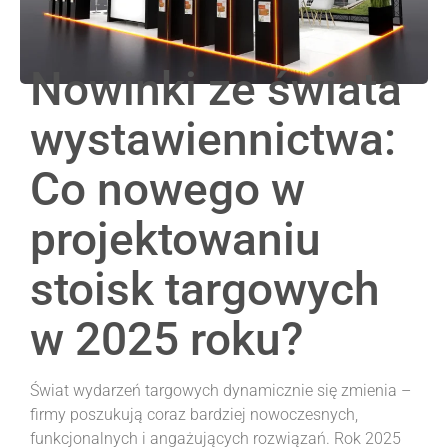
Nowinki ze świata
wystawiennictwa:
Co nowego w
projektowaniu
stoisk targowych
w 2025 roku?
Świat wydarzeń targowych dynamicznie się zmienia –
firmy poszukują coraz bardziej nowoczesnych,
funkcjonalnych i angażujących rozwiązań. Rok 2025