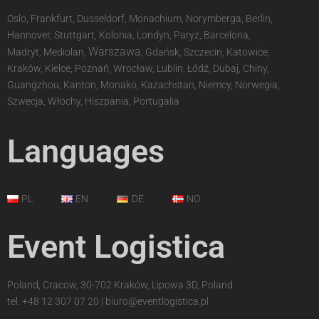
Oslo, Frankfurt, Dusseldorf, Monachium, Norymberga, Berlin,
Hannover, Stuttgart, Kolonia, Londyn, Paryż, Barcelona,
Warszawa
Madryt, Mediolan,
, Gdańsk, Szczecin, Katowice,
Kraków, Kielce, Poznań, Wrocław, Lublin, Łódź, Dubaj, Chiny,
Guangzhou, Kanton, Monako, Kazachstan, Niemcy, Norwegia,
Szwecja, Włochy, Hiszpania, Portugalia
Languages
PL
EN
DE
NO
Event Logistica
Poland, Cracow, 30-702 Kraków, Lipowa 3D, Poland
tel.
+48 12 307 07 20
|
biuro@eventlogistica.pl