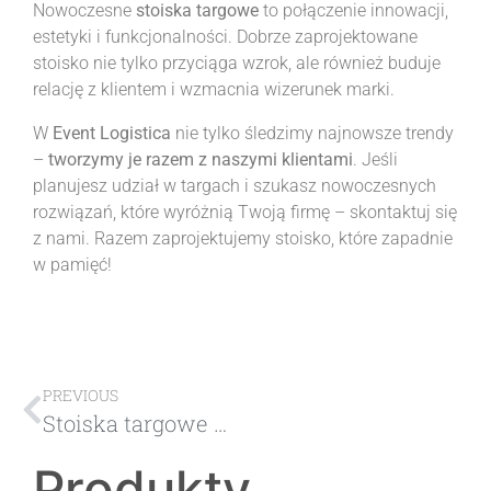
Nowoczesne
stoiska targowe
to połączenie innowacji,
estetyki i funkcjonalności. Dobrze zaprojektowane
stoisko nie tylko przyciąga wzrok, ale również buduje
relację z klientem i wzmacnia wizerunek marki.
W
Event Logistica
nie tylko śledzimy najnowsze trendy
–
tworzymy je razem z naszymi klientami
. Jeśli
planujesz udział w targach i szukasz nowoczesnych
rozwiązań, które wyróżnią Twoją firmę – skontaktuj się
z nami. Razem zaprojektujemy stoisko, które zapadnie
w pamięć!
PREVIOUS
Stoiska targowe w Pradze, klucz do sukcesu na międzynarodowej arenie biznesowej
Produkty