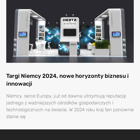
Targi Niemcy 2024, nowe horyzonty biznesu i
innowacji
Niemcy, serce Europy, już od dawna utrzymują reputację
jednego z ważniejszych ośrodków gospodarczych i
technologicznych na świecie. W 2024 roku kraj ten ponownie
stanie się