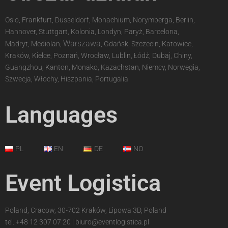
Oslo, Frankfurt, Dusseldorf, Monachium, Norymberga, Berlin,
Hannover, Stuttgart, Kolonia, Londyn, Paryż, Barcelona,
Warszawa
Madryt, Mediolan,
, Gdańsk, Szczecin, Katowice,
Kraków, Kielce, Poznań, Wrocław, Lublin, Łódź, Dubaj, Chiny,
Guangzhou, Kanton, Monako, Kazachstan, Niemcy, Norwegia,
Szwecja, Włochy, Hiszpania, Portugalia
Languages
PL
EN
DE
NO
Event Logistica
Poland, Cracow, 30-702 Kraków, Lipowa 3D, Poland
tel.
+48 12 307 07 20
|
biuro@eventlogistica.pl