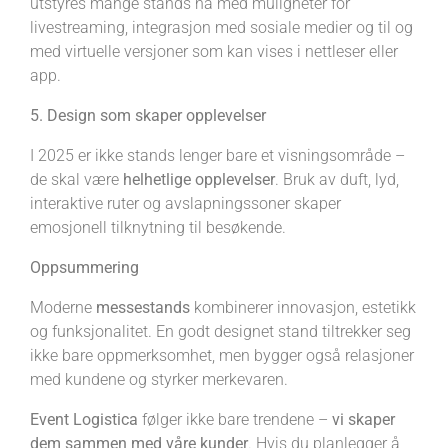
utstyres mange stands nå med muligheter for
livestreaming, integrasjon med sosiale medier og til og
med virtuelle versjoner som kan vises i nettleser eller
app.
5. Design som skaper opplevelser
I 2025 er ikke stands lenger bare et visningsområde –
de skal være
helhetlige opplevelser
. Bruk av duft, lyd,
interaktive ruter og avslapningssoner skaper
emosjonell tilknytning til besøkende.
Oppsummering
Moderne
messestands
kombinerer innovasjon, estetikk
og funksjonalitet. En godt designet stand tiltrekker seg
ikke bare oppmerksomhet, men bygger også relasjoner
med kundene og styrker merkevaren.
Event Logistica
følger ikke bare trendene –
vi skaper
dem sammen med våre kunder
. Hvis du planlegger å