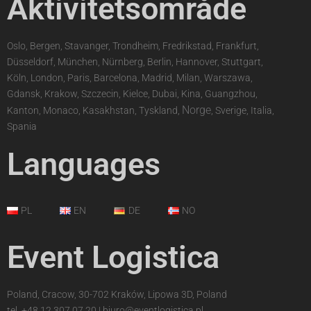
Aktivitetsområde
Oslo, Bergen, Stavanger, Trondheim, Fredrikstad, Frankfurt,
Düsseldorf, München, Nürnberg, Berlin, Hannover, Stuttgart,
Köln, London, Paris, Barcelona, Madrid, Milan, Warszawa,
Gdansk, Krakow, Szczecin, Kielce, Dubai, Kina, Guangzhou,
Norge
Kanton, Monaco, Kasakhstan, Tyskland,
, Sverige, Italia,
Spania
Languages
PL
EN
DE
NO
Event Logistica
Poland, Cracow, 30-702 Kraków, Lipowa 3D, Poland
tel.
+48 12 307 07 20
|
biuro@eventlogistica.pl