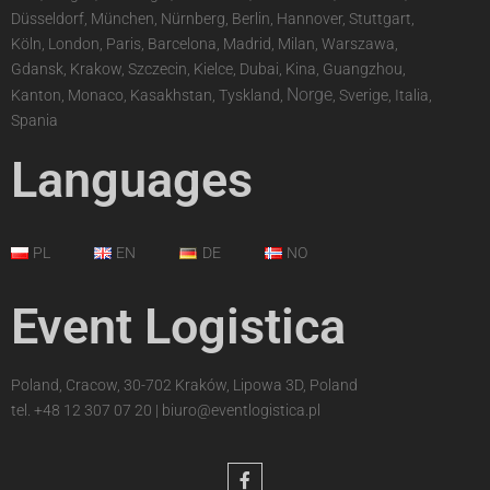
Düsseldorf, München, Nürnberg, Berlin, Hannover, Stuttgart,
Köln, London, Paris, Barcelona, Madrid, Milan, Warszawa,
Gdansk, Krakow, Szczecin, Kielce, Dubai, Kina, Guangzhou,
Norge
Kanton, Monaco, Kasakhstan, Tyskland,
, Sverige, Italia,
Spania
Languages
PL
EN
DE
NO
Event Logistica
Poland, Cracow, 30-702 Kraków, Lipowa 3D, Poland
tel.
+48 12 307 07 20
|
biuro@eventlogistica.pl