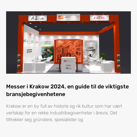
Messer i Krakow 2024, en guide til de viktigste
bransjebegivenhetene
Krakow er en by full av historie og rik kultur som har vært
vertskap for en rekke industribegivenheter i årevis. Det
tiltrekker seg gründere, spesialister og