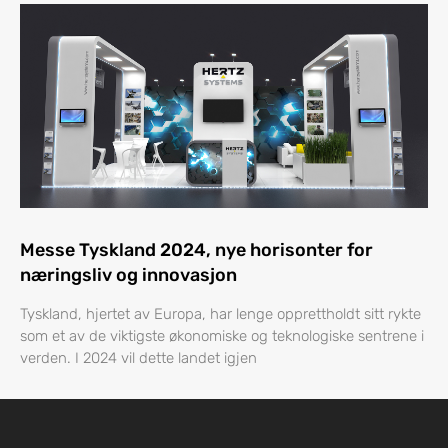
Messe Tyskland 2024, nye horisonter for
næringsliv og innovasjon
Tyskland, hjertet av Europa, har lenge opprettholdt sitt rykte
som et av de viktigste økonomiske og teknologiske sentrene i
verden. I 2024 vil dette landet igjen