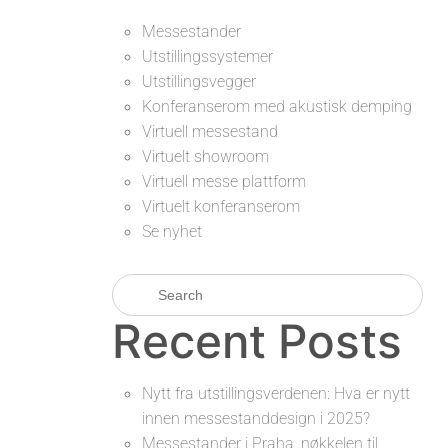
Messestander
Utstillingssystemer
Utstillingsvegger
Konferanserom med akustisk demping
Virtuell messestand
Virtuelt showroom
Virtuell messe plattform
Virtuelt konferanserom
Se nyhet
Recent Posts
Nytt fra utstillingsverdenen: Hva er nytt
innen messestanddesign i 2025?
Messestander i Praha, nøkkelen til