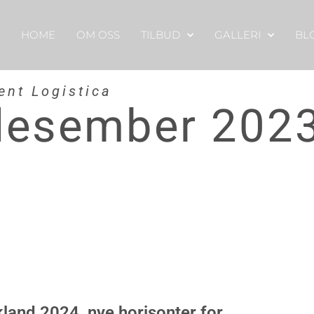
HOME
OM OSS
TILBUD
GALLERI
BL
ent Logistica
desember 202
land 2024, nye horisonter for