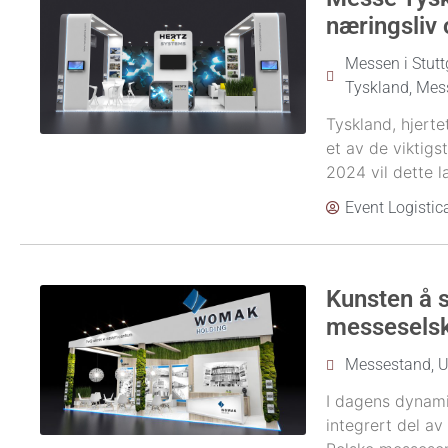
næringsliv
Messen i Stutt
Tyskland
,
Mes
Tyskland, hjerte
et av de viktigs
2024 vil dette l
Event Logistic
Kunsten å s
messeselsk
Messestand
,
U
I dagens dynami
integrert del av