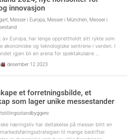
 og innovasjon
gart
,
Messer i Europa
,
Messer i München
,
Messer i
sestand
t av Europa, har lenge opprettholdt sitt rykte som
te økonomiske og teknologiske sentrene i verden. I
andet igjen bli en arena for spektakulære ...
a
desember 12 2023
kape et forretningsbilde, et
ap som lager unike messestander
tstillingsstandbyggere
ske næringsliv har deltakelse på messer blitt en
 markedsføringsstrategien til mange bedrifter.