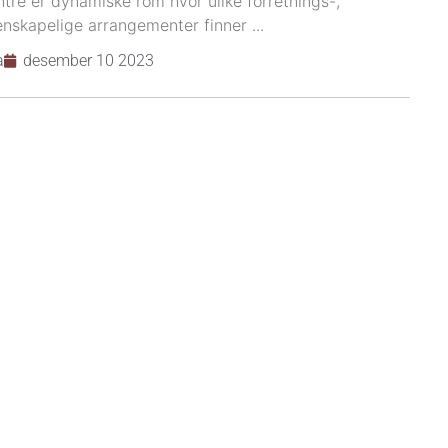
tre er dynamiske rom hvor ulike forretnings-,
tenskapelige arrangementer finner ...
a
desember 10 2023