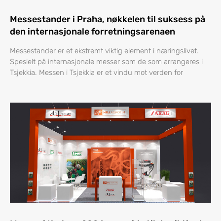
Messestander i Praha, nøkkelen til suksess på
den internasjonale forretningsarenaen
Messestander er et ekstremt viktig element i næringslivet.
Spesielt på internasjonale messer som de som arrangeres i
Tsjekkia. Messen i Tsjekkia er et vindu mot verden for