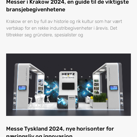
Messer i Krakow 2024, en guide til de viktigste
bransjebegivenhetene
Krakow er en by full av historie og rik kultur som har vært
vertskap for en rekke industribegivenheter i årevis. Det
tiltrekker seg gründere, spesialister og
Messe Tyskland 2024, nye horisonter for
næringsliv og innovasjon