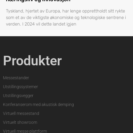
Tyskland, hjertet av Europa, har lenge opprettholdt sitt rykte
som et av de viktigste økonomiske og teknologiske sentrene i
verden. I 2024 vil dette landet igjen
Produkter
Messestander
Utstillingssystemer
Utstillingsvegger
Konferanserom med akustisk demping
Virtuell messestand
Virtuelt showroom
Virtuell messe plattform