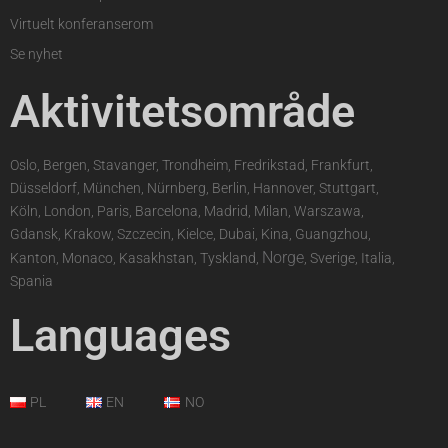
Virtuelt konferanserom
Se nyhet
Aktivitetsområde
Oslo, Bergen, Stavanger, Trondheim, Fredrikstad, Frankfurt,
Düsseldorf, München, Nürnberg, Berlin, Hannover, Stuttgart,
Köln, London, Paris, Barcelona, Madrid, Milan, Warszawa,
Gdansk, Krakow, Szczecin, Kielce, Dubai, Kina, Guangzhou,
Norge
Kanton, Monaco, Kasakhstan, Tyskland,
, Sverige, Italia,
Spania
Languages
PL
EN
NO