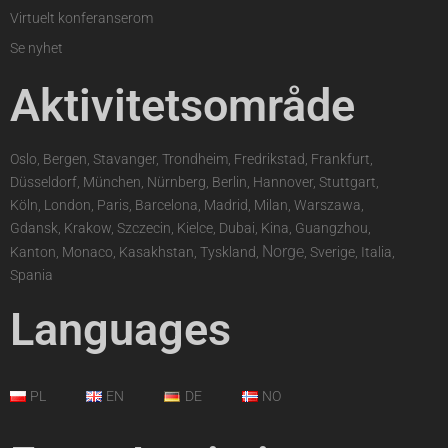
Virtuelt konferanserom
Se nyhet
Aktivitetsområde
Oslo, Bergen, Stavanger, Trondheim, Fredrikstad, Frankfurt,
Düsseldorf, München, Nürnberg, Berlin, Hannover, Stuttgart,
Köln, London, Paris, Barcelona, Madrid, Milan, Warszawa,
Gdansk, Krakow, Szczecin, Kielce, Dubai, Kina, Guangzhou,
Norge
Kanton, Monaco, Kasakhstan, Tyskland,
, Sverige, Italia,
Spania
Languages
PL
EN
DE
NO