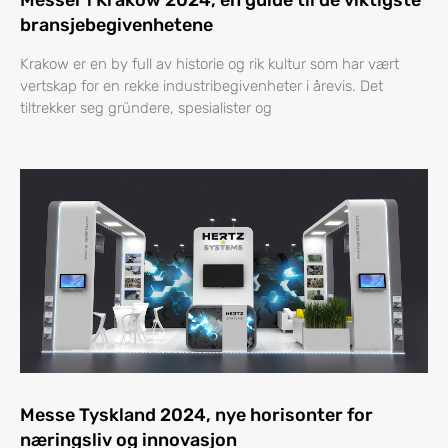
Messer i Krakow 2024, en guide til de viktigste
bransjebegivenhetene
Krakow er en by full av historie og rik kultur som har vært
vertskap for en rekke industribegivenheter i årevis. Det
tiltrekker seg gründere, spesialister og
Messe Tyskland 2024, nye horisonter for
næringsliv og innovasjon