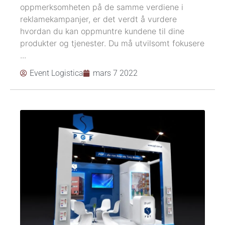
oppmerksomheten på de samme verdiene i
reklamekampanjer, er det verdt å vurdere
hvordan du kan oppmuntre kundene til dine
produkter og tjenester. Du må utvilsomt fokusere
...
Event Logistica
mars 7 2022