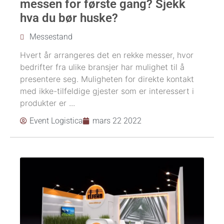
messen for første gang? Sjekk
hva du bør huske?
Messestand
Hvert år arrangeres det en rekke messer, hvor
bedrifter fra ulike bransjer har mulighet til å
presentere seg. Muligheten for direkte kontakt
med ikke-tilfeldige gjester som er interessert i
produkter er ...
Event Logistica
mars 22 2022