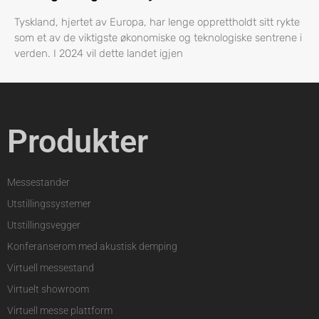
Tyskland, hjertet av Europa, har lenge opprettholdt sitt rykte
som et av de viktigste økonomiske og teknologiske sentrene i
verden. I 2024 vil dette landet igjen
Produkter
Messestander
Utstillingssystemer
Utstillingsvegger
Konferanserom med akustisk demping
Virtuell messestand
Virtuelt showroom
Virtuell messe plattform