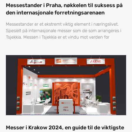
Messestander i Praha, nøkkelen til suksess på
den internasjonale forretningsarenaen
Messestander er et ekstremt viktig element i næringslivet.
Spesielt på internasjonale messer som de som arrangeres i
Tsjekkia. Messen i Tsjekkia er et vindu mot verden for
Messer i Krakow 2024, en guide til de viktigste