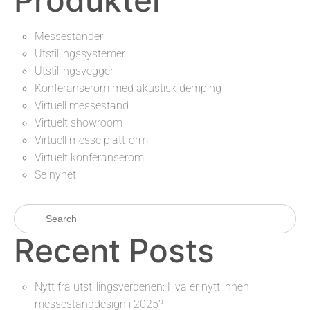
Messestander
Utstillingssystemer
Utstillingsvegger
Konferanserom med akustisk demping
Virtuell messestand
Virtuelt showroom
Virtuell messe plattform
Virtuelt konferanserom
Se nyhet
Recent Posts
Nytt fra utstillingsverdenen: Hva er nytt innen
messestanddesign i 2025?