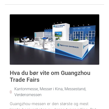
Hva du bør vite om Guangzhou
Trade Fairs
Kantonmesse
,
Messer i Kina
,
Messestand
,
Verdensmessen
Guangzhou-messen er den største og mest