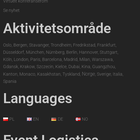
Virtuelt konferanserom
Se nyhet
Aktivitetsområde
Oslo, Bergen, Stavanger, Trondheim, Fredrikstad, Frankfurt,
Düsseldorf, München, Nürnberg, Berlin, Hannover, Stuttgart,
Köln, London, Paris, Barcelona, Madrid, Milan, Warszawa,
Gdansk, Krakow, Szczecin, Kielce, Dubai, Kina, Guangzhou,
Norge
Kanton, Monaco, Kasakhstan, Tyskland,
, Sverige, Italia,
Spania
Languages
PL
EN
DE
NO