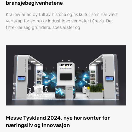
bransjebegivenhetene
Krakow er en by full av historie og rik kultur som har vært
vertskap for en rekke industribegivenheter i årevis. Det
tiltrekker seg gründere, spesialister og
Messe Tyskland 2024, nye horisonter for
næringsliv og innovasjon