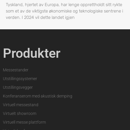
Tyskland, hjertet av Europa, har lenge opprettholdt sitt rykte
som et av de viktigste økonomiske og teknologiske sentrene i
verden. I 2024 vil dette landet igjen
Produkter
Messestander
Utstillingssystemer
Utstillingsvegger
Konferanserom med akustisk demping
Virtuell messestand
Virtuelt showroom
Virtuell messe plattform