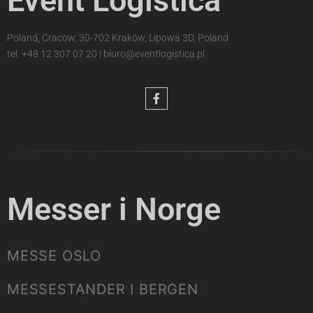
Event Logistica
Poland, Cracow, 30-702 Kraków, Lipowa 3D, Poland
tel.
+48 12 307 07 20
|
biuro@eventlogistica.pl
Messer i Norge
MESSE OSLO
MESSESTANDER I BERGEN