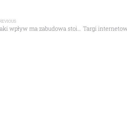
REVIOUS
Jaki wpływ ma zabudowa stoisk targowych na prezentację firmy?