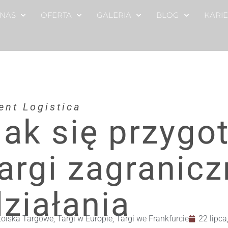
 NAS
OFERTA
GALERIA
BLOG
KARI
ent Logistica
Jak się przygo
targi zagranic
działania
toiska Targowe
,
Targi w Europie
,
Targi we Frankfurcie
22 lipca