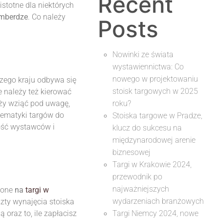
Recent
istotne dla niektórych
ymberdze
. Co należy
Posts
Nowinki ze świata
wystawiennictwa: Co
nowego w projektowaniu
zego kraju odbywa się
stoisk targowych w 2025
e należy też kierować
eży wziąć pod uwagę,
roku?
 tematyki targów do
Stoiska targowe w Pradze,
lość wystawców i
klucz do sukcesu na
międzynarodowej arenie
biznesowej
Targi w Krakowie 2024,
przewodnik po
najważniejszych
sione
na
targi w
wydarzeniach branżowych
szty wynajęcia stoiska
 oraz to, ile zapłacisz
Targi Niemcy 2024, nowe