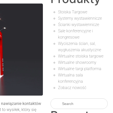
Stoiska Targowe
Systemy wystawiennicze
Ścianki wystawiennicze
Sale konferencyjne i
kongresowe
Wyciszenia ścian, sal,
wygłuszenia akustyczne
Wirtualne stoiska targowe
Wirtualne showroomy
Wirtualne targi platforma
Wirtualna sala
konferencyjna
Zobacz nowość
i
nawiązanie kontaktów
to wysiłek, który się