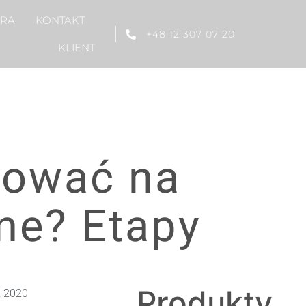
ERA
KONTAKT
+48 12 307 07 20
KLIENT
tować na
zne? Etapy
Produkty
, 2020