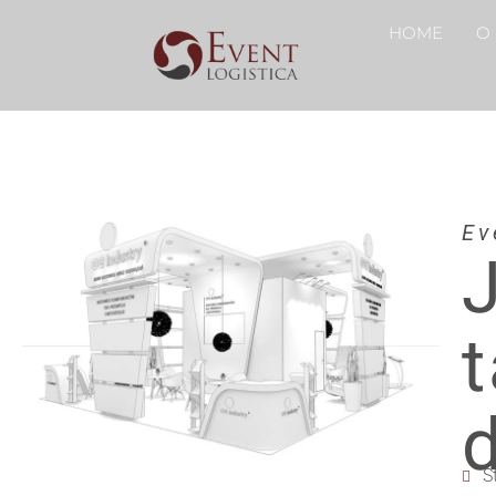
HOME
O
Ev
S