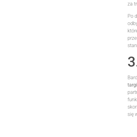
za t
Po d
odby
któr
prze
stan
3
Bar
tar
par
funk
skor
się 