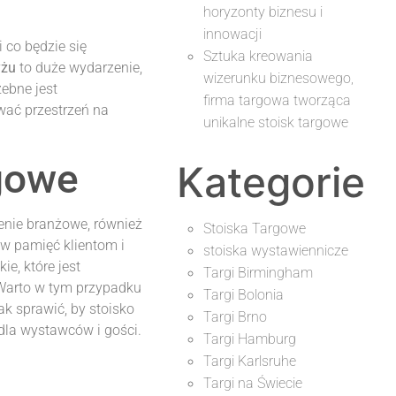
horyzonty biznesu i
innowacji
 co będzie się
Sztuka kreowania
yżu
to duże wydarzenie,
wizerunku biznesowego,
zebne jest
firma targowa tworząca
wać przestrzeń na
unikalne stoisk targowe
rgowe
Kategorie
nie branżowe, również
Stoiska Targowe
 w pamięć klientom i
stoiska wystawiennicze
kie, które jest
Targi Birmingham
 Warto w tym przypadku
Targi Bolonia
ak sprawić, by stoisko
Targi Brno
dla wystawców i gości.
Targi Hamburg
Targi Karlsruhe
Targi na Świecie