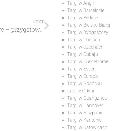
Targi w Anglii
Targi w Barcelonie
Targi w Berlinie
NEXT
Targi w Bielsko-Białej
Targi internetowe – przygotowanie, korzyści
Targi w Bydgoszczy
Targi w Chinach
Targi w Czechach
Targi w Dubaju
Targi w Dusseldorfie
Targi w Essen
Targi w Europie
Targi w Gdańsku
targi w Gdyni
Targi w Guangzhou
Targi w Hannover
Targi w Hiszpanii
Targi w Kantonie
Targi w Katowicach