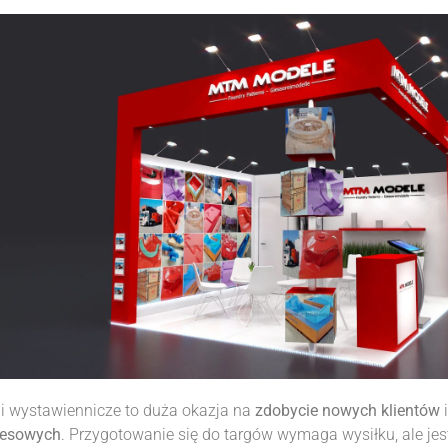
i wystawiennicze to duża okazja na
zdobycie nowych klientów
nesowych
. Przygotowanie się do targów wymaga wysiłku, ale jest 