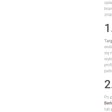
opła
bran
zrob
1
Targ
wiel
się 
wybi
prof
patr
2
Po p
Berl
lub 