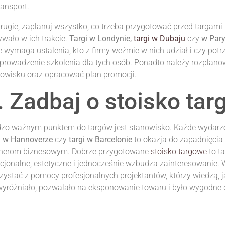
ransport.
rugie, zaplanuj wszystko, co trzeba przygotować przed targami i
wało w ich trakcie.
Targi w Londynie,
targi w Dubaju
czy
w Par
e wymaga ustalenia, kto z firmy weźmie w nich udział i czy potr
prowadzenie szkolenia dla tych osób. Ponadto należy rozplano
owisku oraz opracować plan promocji.
. Zadbaj o stoisko ta
dzo ważnym punktem do targów jest stanowisko. Każde wydarze
gi w Hannoverze
czy
targi w Barcelonie
to okazja do zapadnięcia
tnerom biznesowym. Dobrze przygotowane
stoisko targowe
to ta
cjonalne, estetyczne i jednocześnie wzbudza zainteresowanie.
zystać z pomocy profesjonalnych projektantów, którzy wiedzą, j
wyróżniało, pozwalało na eksponowanie towaru i było wygodne 