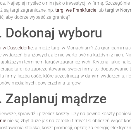
ca. Najlepiej myśleć o nim jak o inwestycji w firmę. Szczególnie 
ż są targi zagraniczne, np.
targi we Frankfurcie
lub
targi w Nor
ić, aby dobrze wypaść za granicą?
. Dokonaj wyboru
i w Dusseldorfie
, a może targi w Monachium? Za granicami nas
e wydarzeń branżowych, ale nie warto być na każdym z nich. Ni
najbliższym terminem targów zagranicznych. Kryteria, jakie nal
erając targi do zaprezentowania swojej firmy, to: dopasowanie
ilu firmy, liczba osób, które uczestniczą w danym wydarzeniu, i
onów medialnych, powierzchnia targów.
. Zaplanuj mądrze
ierwsze, sprawdź i przelicz koszty. Czy na pewno koszty ponie
inie
nie są zbyt duże jak na zarobki firmy? Do obliczeń włącz ko
postawienia stoiska, koszt promocji, opłatę za energię elektryczną