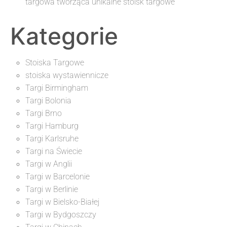
targowa tworząca unikalne stoisk targowe
Kategorie
Stoiska Targowe
stoiska wystawiennicze
Targi Birmingham
Targi Bolonia
Targi Brno
Targi Hamburg
Targi Karlsruhe
Targi na Świecie
Targi w Anglii
Targi w Barcelonie
Targi w Berlinie
Targi w Bielsko-Białej
Targi w Bydgoszczy