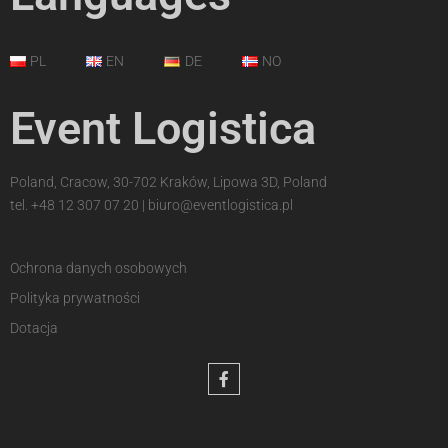
PL
EN
DE
NO
Event Logistica
Poland, Cracow, 30-702 Kraków, Lipowa 3D, Poland
tel.
+48 12 307 07 20
|
biuro@eventlogistica.pl
Ochrona danych osobowych
Polityka prywatności
Dotacja