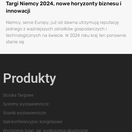
Targi Niemcy 2024, nowe horyzonty biznesu i
innowacji
Niemcy, serce Europy, już od dawna utrzymują reputację
jednego z ważniejszych ośrodków gospodarczych i
technologicznych na świecie. W 2024 roku kraj ten ponownie
stanie się
Produkty
Stoiska Targowe
Systemy wystawiennicze
Ścianki wystawiennicze
Sale konferencyjne i kongresowe
Wyciszenia ścian, sal, wygłuszenia akustyczne