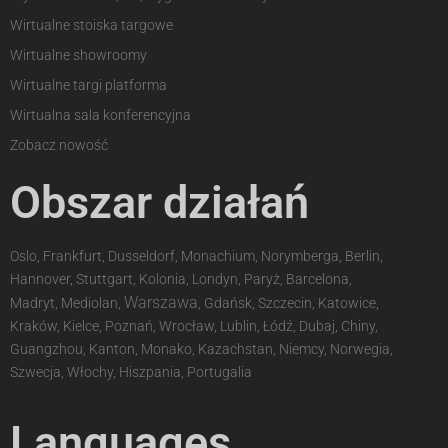
Wirtualne stoiska targowe
Wirtualne showroomy
Wirtualne targi platforma
Wirtualna sala konferencyjna
Zobacz nowość
Obszar działań
Oslo, Frankfurt, Dusseldorf, Monachium, Norymberga, Berlin,
Hannover, Stuttgart, Kolonia, Londyn, Paryż, Barcelona,
Warszawa
Madryt, Mediolan,
, Gdańsk, Szczecin, Katowice,
Kraków, Kielce, Poznań, Wrocław, Lublin, Łódź, Dubaj, Chiny,
Guangzhou, Kanton, Monako, Kazachstan, Niemcy, Norwegia,
Szwecja, Włochy, Hiszpania, Portugalia
Languages