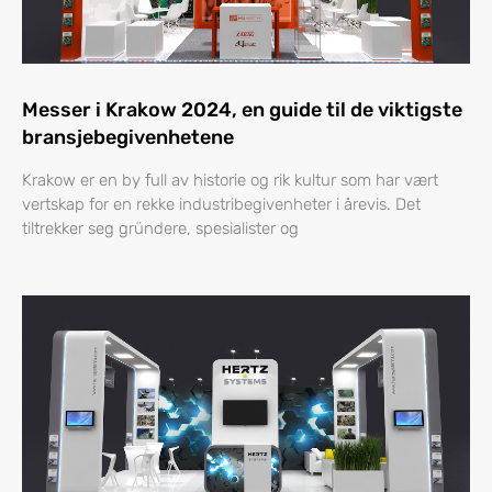
Messer i Krakow 2024, en guide til de viktigste
bransjebegivenhetene
Krakow er en by full av historie og rik kultur som har vært
vertskap for en rekke industribegivenheter i årevis. Det
tiltrekker seg gründere, spesialister og