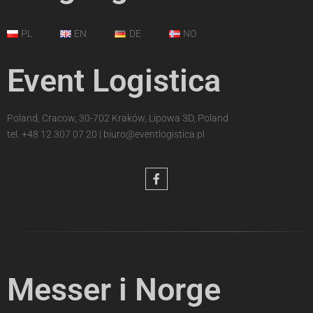
PL
EN
DE
NO
Event Logistica
Poland, Cracow, 30-702 Kraków, Lipowa 3D, Poland
tel.
+48 12 307 07 20
|
biuro@eventlogistica.pl
Messer i Norge