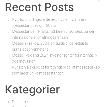
Recent Posts
Nytt fra utstillingsverdenen: Hva er nytt innen
messestanddesign i 2025?
Messestander i Praha, nøkkelen til suksess på den
internasjonale forretningsarenaen
Messer i Krakow 2024, en guide til de viktigste
bransjebegivenhetene
Messe Tyskland 2024, nye horisonter for næringsliv
og innovasjon
Kunsten å skape et forretningsbilde, et messeselskap
som lager unike messestander
Kategorier
Dubai messe