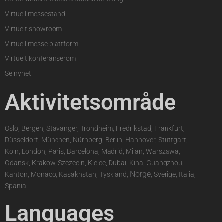
Virtuell messestand
Virtuelt showroom
Virtuell messe plattform
Virtuelt konferanserom
Se nyhet
Aktivitetsområde
Oslo, Bergen, Stavanger, Trondheim, Fredrikstad, Frankfurt,
Düsseldorf, München, Nürnberg, Berlin, Hannover, Stuttgart,
Köln, London, Paris, Barcelona, Madrid, Milan, Warszawa,
Gdansk, Krakow, Szczecin, Kielce, Dubai, Kina, Guangzhou,
Norge
Kanton, Monaco, Kasakhstan, Tyskland,
, Sverige, Italia,
Spania
Languages