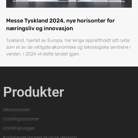
Messe Tyskland 2024, nye horisonter for
næringsliv og innovasjon
Tyskland, hjertet av Europa, har lenge opprettholdt sitt rykte
som et av de viktigste økonomiske og teknologiske sentrene i
verden. I 2024 vil dette landet igjen
Produkter
Messestander
Utstillingssystemer
Utstillingsvegger
Konferanserom med akustisk demping