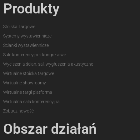
Produkty
Stoiska Targowe
Systemy wystawiennicze
Ścianki wystawiennicze
Sale konferencyjne i kongresowe
Wyciszenia ścian, sal, wygłuszenia akustyczne
Wirtualne stoiska targowe
Wirtualne showroomy
Wirtualne targi platforma
Wirtualna sala konferencyjna
Zobacz nowość
Obszar działań