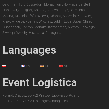
Oslo, Frankfurt, Dusseldorf, Monachium, Norymberga, Berlin,
Hannover, Stuttgart, Kolonia, Londyn, Paryż, Barcelona,
Warszawa
Madryt, Mediolan,
, Gdańsk, Szczecin, Katowice,
Kraków, Kielce, Poznań, Wrocław, Lublin, Łódź, Dubaj, Chiny,
Guangzhou, Kanton, Monako, Kazachstan, Niemcy, Norwegia,
Szwecja, Włochy, Hiszpania, Portugalia
Languages
PL
EN
DE
NO
Event Logistica
Poland, Cracow, 30-702 Kraków, Lipowa 3D, Poland
tel.
+48 12 307 07 20
|
biuro@eventlogistica.pl