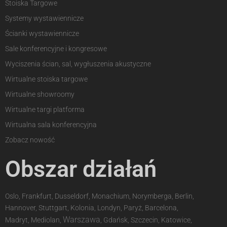
Stoiska Targowe
Systemy wystawiennicze
Ścianki wystawiennicze
Sale konferencyjne i kongresowe
Wyciszenia ścian, sal, wygłuszenia akustyczne
Wirtualne stoiska targowe
Wirtualne showroomy
Wirtualne targi platforma
Wirtualna sala konferencyjna
Zobacz nowość
Obszar działań
Oslo, Frankfurt, Dusseldorf, Monachium, Norymberga, Berlin,
Hannover, Stuttgart, Kolonia, Londyn, Paryż, Barcelona,
Warszawa
Madryt, Mediolan,
, Gdańsk, Szczecin, Katowice,