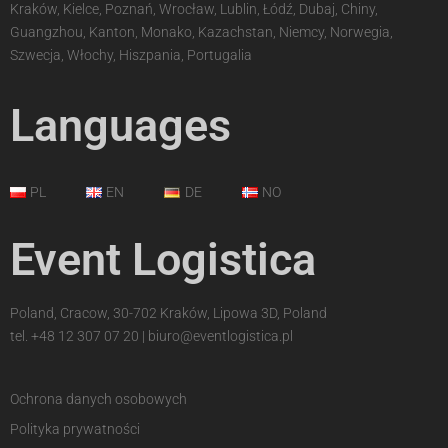
Kraków, Kielce, Poznań, Wrocław, Lublin, Łódź, Dubaj, Chiny,
Guangzhou, Kanton, Monako, Kazachstan, Niemcy, Norwegia,
Szwecja, Włochy, Hiszpania, Portugalia
Languages
PL
EN
DE
NO
Event Logistica
Poland, Cracow, 30-702 Kraków, Lipowa 3D, Poland
tel.
+48 12 307 07 20
|
biuro@eventlogistica.pl
Ochrona danych osobowych
Polityka prywatności