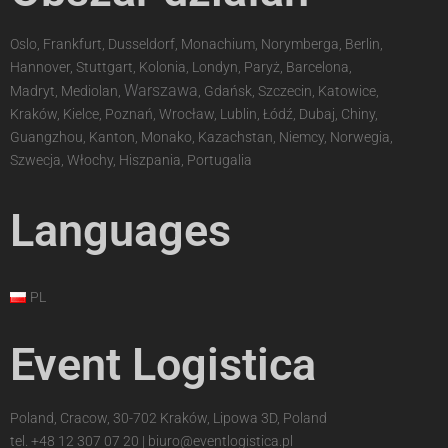
Oslo, Frankfurt, Dusseldorf, Monachium, Norymberga, Berlin,
Hannover, Stuttgart, Kolonia, Londyn, Paryż, Barcelona,
Warszawa
Madryt, Mediolan,
, Gdańsk, Szczecin, Katowice,
Kraków, Kielce, Poznań, Wrocław, Lublin, Łódź, Dubaj, Chiny,
Guangzhou, Kanton, Monako, Kazachstan, Niemcy, Norwegia,
Szwecja, Włochy, Hiszpania, Portugalia
Languages
PL
Event Logistica
Poland, Cracow, 30-702 Kraków, Lipowa 3D, Poland
tel.
+48 12 307 07 20
|
biuro@eventlogistica.pl