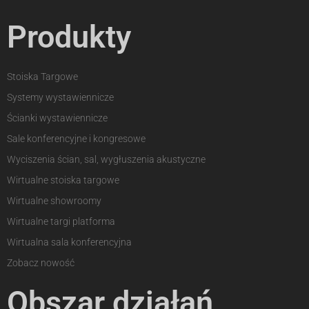
Produkty
Stoiska Targowe
Systemy wystawiennicze
Ścianki wystawiennicze
Sale konferencyjne i kongresowe
Wyciszenia ścian, sal, wygłuszenia akustyczne
Wirtualne stoiska targowe
Wirtualne showroomy
Wirtualne targi platforma
Wirtualna sala konferencyjna
Zobacz nowość
Obszar działań