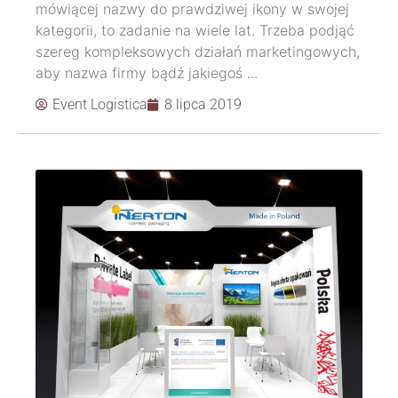
mówiącej nazwy do prawdziwej ikony w swojej
kategorii, to zadanie na wiele lat. Trzeba podjąć
szereg kompleksowych działań marketingowych,
aby nazwa firmy bądź jakiegoś ...
Event Logistica
8 lipca 2019