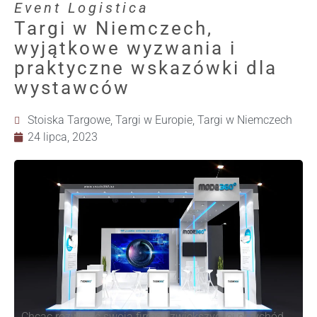
Event Logistica
Targi w Niemczech,
wyjątkowe wyzwania i
praktyczne wskazówki dla
wystawców
Stoiska Targowe
,
Targi w Europie
,
Targi w Niemczech
24 lipca, 2023
Chcąc rozwinąć swoją firmę i zwiększyć jej przychód