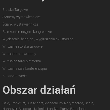
Stoiska Targowe
Systemy wystawiennicze
Ścianki wystawiennicze
Sale konferencyjne i kongresowe
Wyciszenia ścian, sal, wygłuszenia akustyczne
Wirtualne stoiska targowe
Wirtualne showroomy
Wirtualne targi platforma
Wirtualna sala konferencyjna
Zobacz nowość
Obszar działań
Oslo, Frankfurt, Dusseldorf, Monachium, Norymberga, Berlin,
Hannover, Stuttgart, Kolonia, Londyn, Paryż, Barcelona,