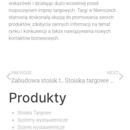
wskazówki i działając dużo wcześniej przed
rozpoczęciem imprez targowych. Targi w Niemczech
stanowią doskonałą okazję do promowania swoich
produktów, zdobycia cennych informacji na temat
rynku i konkurencji a także nawiązywania nowych
kontaktów biznesowych.
PREVIOUS
NEXT
Zabudowa stoisk targowych na międzynarodowych targach w Warszawie
Stoiska targowe w Bielsko-Białej, twórz nieszablonowe prezentacje z kreatywnymi rozwiązaniami i lokalnymi inspiracjami
Produkty
Stoiska Targowe
Systemy wystawiennicze
Ścianki wystawiennicze