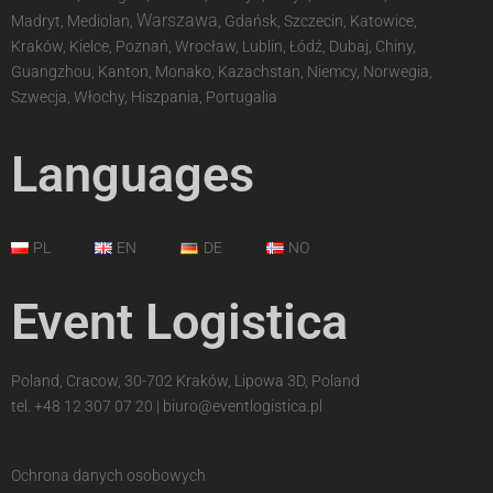
Warszawa
Madryt, Mediolan,
, Gdańsk, Szczecin, Katowice,
Kraków, Kielce, Poznań, Wrocław, Lublin, Łódź, Dubaj, Chiny,
Guangzhou, Kanton, Monako, Kazachstan, Niemcy, Norwegia,
Szwecja, Włochy, Hiszpania, Portugalia
Languages
PL
EN
DE
NO
Event Logistica
Poland, Cracow, 30-702 Kraków, Lipowa 3D, Poland
tel.
+48 12 307 07 20
|
biuro@eventlogistica.pl
Ochrona danych osobowych