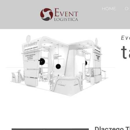
HOME
O
Ev
Dlaczego Ta