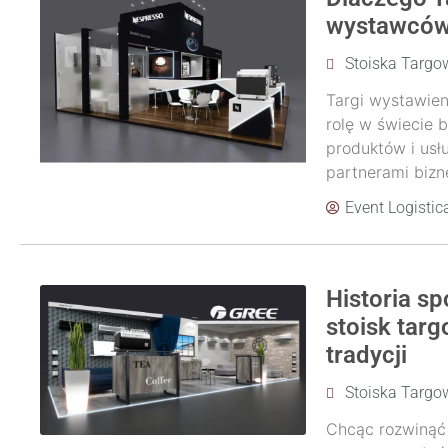
wystawcó
Stoiska Targo
Targi wystawien
rolę w świecie 
produktów i usł
partnerami bizne
Event Logistic
Historia s
stoisk tar
tradycji
Stoiska Targo
Chcąc rozwinąć