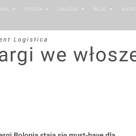
 NAS
OFERTA
GALERIA
BLOG
KARI
ent Logistica
targi we włosz
rgi Bolonia stają się must-have dla