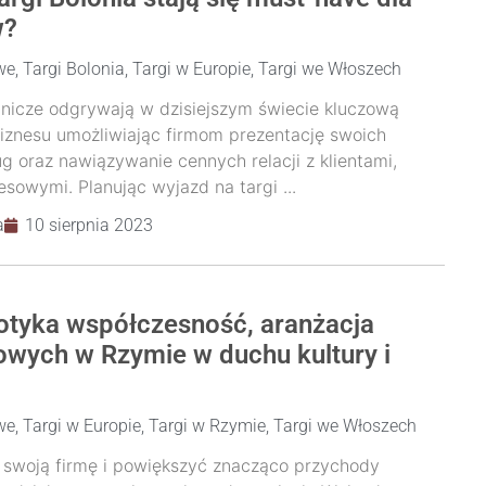
w?
we
,
Targi Bolonia
,
Targi w Europie
,
Targi we Włoszech
nicze odgrywają w dzisiejszym świecie kluczową
biznesu umożliwiając firmom prezentację swoich
ug oraz nawiązywanie cennych relacji z klientami,
sowymi. Planując wyjazd na targi ...
a
10 sierpnia 2023
potyka współczesność, aranżacja
gowych w Rzymie w duchu kultury i
we
,
Targi w Europie
,
Targi w Rzymie
,
Targi we Włoszech
 swoją firmę i powiększyć znacząco przychody