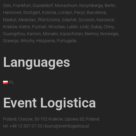
Oslo, Frankfurt, Dusseldorf, Monachium, Norymberga, Berlin,
Hannover, Stuttgart, Kolonia, Londyn, Paryż, Barcelona,
Warszawa
Madryt, Mediolan,
, Gdańsk, Szczecin, Katowice,
Kraków, Kielce, Poznań, Wrocław, Lublin, Łódź, Dubaj, Chiny,
Guangzhou, Kanton, Monako, Kazachstan, Niemcy, Norwegia,
Szwecja, Włochy, Hiszpania, Portugalia
Languages
PL
Event Logistica
Poland, Cracow, 30-702 Kraków, Lipowa 3D, Poland
tel.
+48 12 307 07 20
|
biuro@eventlogistica.pl