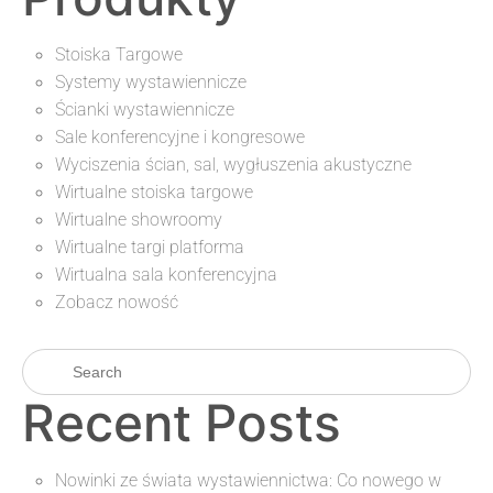
Stoiska Targowe
Systemy wystawiennicze
Ścianki wystawiennicze
Sale konferencyjne i kongresowe
Wyciszenia ścian, sal, wygłuszenia akustyczne
Wirtualne stoiska targowe
Wirtualne showroomy
Wirtualne targi platforma
Wirtualna sala konferencyjna
Zobacz nowość
Recent Posts
Nowinki ze świata wystawiennictwa: Co nowego w