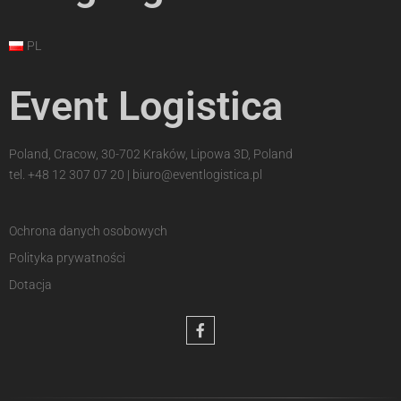
PL
Event Logistica
Poland, Cracow, 30-702 Kraków, Lipowa 3D, Poland
tel.
+48 12 307 07 20
|
biuro@eventlogistica.pl
Ochrona danych osobowych
Polityka prywatności
Dotacja