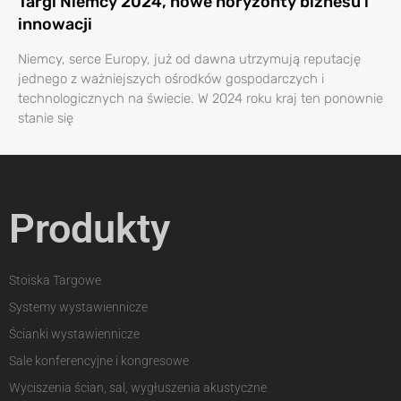
Targi Niemcy 2024, nowe horyzonty biznesu i
innowacji
Niemcy, serce Europy, już od dawna utrzymują reputację
jednego z ważniejszych ośrodków gospodarczych i
technologicznych na świecie. W 2024 roku kraj ten ponownie
stanie się
Produkty
Stoiska Targowe
Systemy wystawiennicze
Ścianki wystawiennicze
Sale konferencyjne i kongresowe
Wyciszenia ścian, sal, wygłuszenia akustyczne