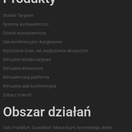
Stoiska Targowe
Systemy wystawiennicze
Ścianki wystawiennicze
Sale konferencyjne i kongresowe
Wyciszenia ścian, sal, wygłuszenia akustyczne
Wirtualne stoiska targowe
Wirtualne showroomy
Wirtualne targi platforma
Wirtualna sala konferencyjna
Zobacz nowość
Obszar działań
Oslo, Frankfurt, Dusseldorf, Monachium, Norymberga, Berlin,