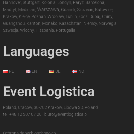
Hannover, Stuttgart, Kolonia, Londyn, Paryż, Barcelona,
Warszawa
Madryt, Mediolan,
, Gdańsk, Szczecin, Katowice,
Kraków, Kielce, Poznań, Wrocław, Lublin, Łódź, Dubaj, Chiny,
Guangzhou, Kanton, Monako, Kazachstan, Niemcy, Norwegia,
Szwecja, Włochy, Hiszpania, Portugalia
Languages
PL
EN
DE
NO
Event Logistica
Poland, Cracow, 30-702 Kraków, Lipowa 3D, Poland
tel.
+48 12 307 07 20
|
biuro@eventlogistica.pl
Ochrona danych osobowych