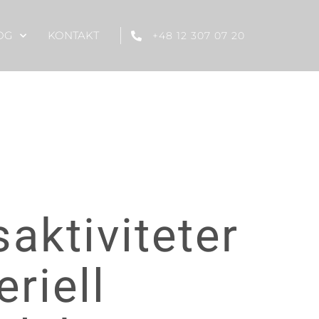
OG
KONTAKT
+48 12 307 07 20
aktiviteter
riell