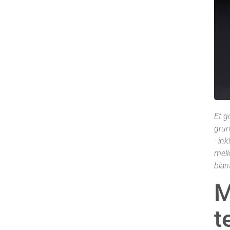
Et g
grun
- in
mell
blan
M
t