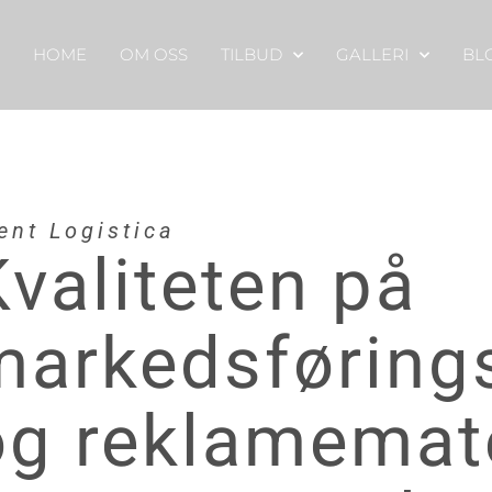
HOME
OM OSS
TILBUD
GALLERI
BL
ent Logistica
Kvaliteten på
markedsførings
og reklamemate