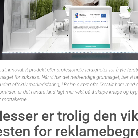
odt, innovativt produkt eller profesjonelle ferdigheter for å yte førs
nlaget for suksess. Når vi har det nødvendige grunnlaget, bør vi t
kludert effektiv markedsføring, i Polen svært ofte likestilt bare med s
omtiden er det i andre land lagt mer vekt på å skape image og by
t mottakerne
.
esser er trolig den vik
esten for reklamebegr