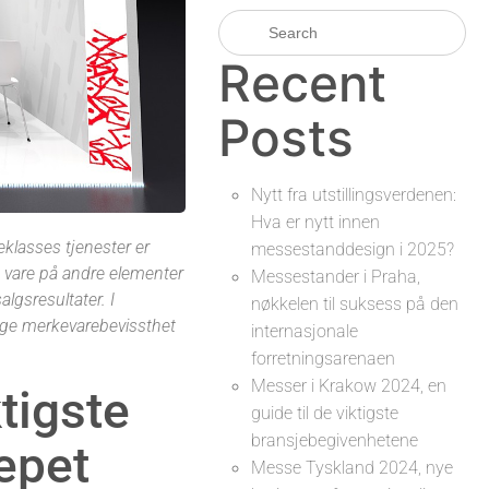
Recent
Posts
Nytt fra utstillingsverdenen:
Hva er nytt innen
teklasses tjenester er
messestanddesign i 2025?
a vare på andre elementer
Messestander i Praha,
algsresultater. I
nøkkelen til suksess på den
gge merkevarebevissthet
internasjonale
forretningsarenaen
Messer i Krakow 2024, en
tigste
guide til de viktigste
bransjebegivenhetene
epet
Messe Tyskland 2024, nye