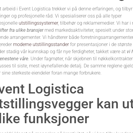
rt arbeid i Event Logistica trekker vi på denne erfaringen, og tilb
inger og profesjonelle råd. Vi spesialiserer oss på alle typer
esjonelle
utstillingssystemer
, tilbehør og reklamemedier. Vi har 
ifter fra ulike bransjer
med markedsaktiviteter, spesielt under sto
ende arrangementer. Vi håndterer både forretningsarrangementer
ereder
moderne utstillingsstander
for presentasjoner i de største
der stadig vår kunnskap og får nye ferdigheter, takket være at
vi 
jenestene våre
. Under fagmøter, når skjebnen til nøkkelkontrakter 
usses til siste, mest iøynefallende detalj. De samme reglene gjelde
r sine sterkeste eiendeler foran mange forbrukere.
vent Logistica
tstillingsvegger kan u
like funksjoner