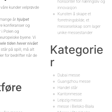
horisonter for næringsliv og
yr våre kunder velprøvde
innovasjon
Kunsten å skape et
i mange år
hjulpet
forretningsbilde, et
re konferanser og
messeselskap som lager
 i Polen og
unike messestander
 europeiske byene. Vi
hele tiden hever nivået
Kategorie
står på spill, må alt
r for bedrifter når de
r
Dubai messe
Guangzhou messe
tføre
Handel står
Kantonmesse
Leipzig messe
messe i Bielsko-Biała