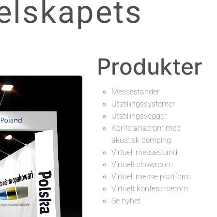
selskapets
Produkter
Messestander
Utstillingssystemer
Utstillingsvegger
Konferanserom med
akustisk demping
Virtuell messestand
Virtuelt showroom
Virtuell messe plattform
Virtuelt konferanserom
Se nyhet