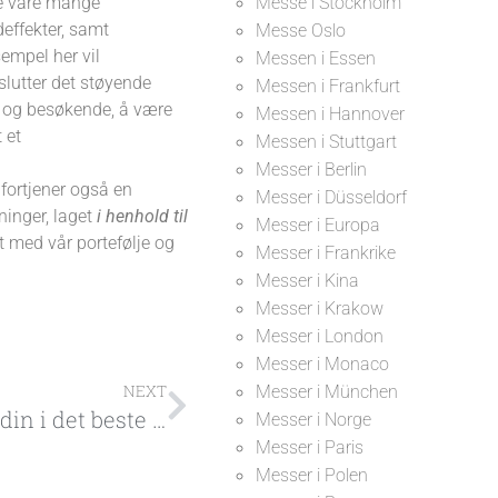
ne våre mange
Messe i Stockholm
deffekter, samt
Messe Oslo
sempel her vil
Messen i Essen
lutter det støyende
Messen i Frankfurt
e og besøkende, å være
Messen i Hannover
 et
Messen i Stuttgart
Messer i Berlin
fortjener også en
Messer i Düsseldorf
sninger, laget
i henhold til
Messer i Europa
nt med vår portefølje og
Messer i Frankrike
Messer i Kina
Messer i Krakow
Messer i London
Messer i Monaco
NEXT
Messer i München
Vis merkevaren din i det beste lyset. Invester i unike utstillingsstander og se barene vokse
Messer i Norge
Messer i Paris
Messer i Polen