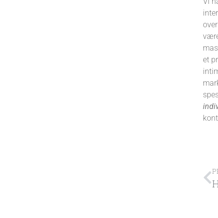
Vi h
inte
ove
vær
mas,
et p
inti
mark
spes
indi
kont
P