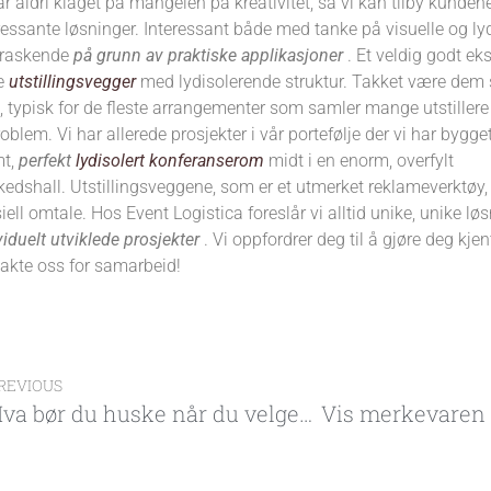
ar aldri klaget på mangelen på kreativitet, så vi kan tilby kunde
ressante løsninger. Interessant både med tanke på visuelle og ly
rraskende
på grunn av praktiske applikasjoner
. Et veldig godt ek
e
utstillingsvegger
med lydisolerende struktur. Takket være dem s
 typisk for de fleste arrangementer som samler mange utstiller
roblem. Vi har allerede prosjekter i vår portefølje der vi har bygget
mt,
perfekt
lydisolert konferanserom
midt i en enorm, overfylt
edshall. Utstillingsveggene, som er et utmerket reklameverktøy, 
iell omtale. Hos Event Logistica foreslår vi alltid unike, unike lø
viduelt utviklede prosjekter
. Vi oppfordrer deg til å gjøre deg kje
akte oss for samarbeid!
REVIOUS
Hva bør du huske når du velger utstillingsstand til en messe i Berlin?