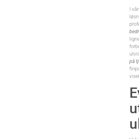
I vå
løsn
prof
bedr
lign
forb
utvi
på t
finp
vise
E
u
u