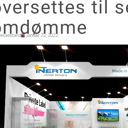
oversettes til 
omdømme
essestand
januar 22, 2022