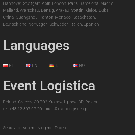
Hannover, Stuttgart, Köln, London, Paris, Barcelona, Madrid,
Mailand, Warschau, Danzig, Krakau, Stettin, Kielce,
,
Dubai,
China, Guangzhou, Kanton, Monaco, Kasachstan,
Deutschland, Norwegen, Schweden, Italien, Spanien
Languages
PL
EN
DE
NO
Event Logistica
Poland, Cracow, 30-702 Kraków, Lipowa 3D, Poland
tel.
+48 12 307 07 20
|
biuro@eventlogistica.pl
Schutz personenbezogener Daten