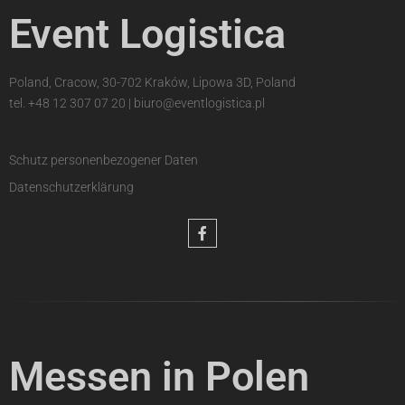
Event Logistica
Poland, Cracow, 30-702 Kraków, Lipowa 3D, Poland
tel.
+48 12 307 07 20
|
biuro@eventlogistica.pl
Schutz personenbezogener Daten
Datenschutzerklärung
Messen in Polen