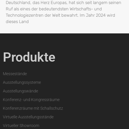
Deutschland, das Herz Europas, hat sich seit langem seinen
Ruf als eines der bedeutendsten Wirtschafts- und
Technologiezentren der Welt bewahrt. Im Jahr 2024 wird
dieses Land
Produkte
Messestände
Ausstellungssysteme
Ausstellungswände
Konferenz- und Kongressräume
Konferenzräume mit Schallschutz
Virtuelle Ausstellungsstände
Virtueller Showroom