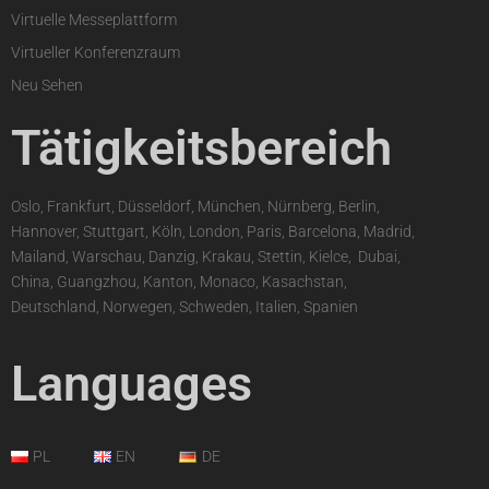
Virtuelle Messeplattform
Virtueller Konferenzraum
Neu Sehen
Tätigkeitsbereich
Oslo, Frankfurt, Düsseldorf, München, Nürnberg, Berlin,
Hannover, Stuttgart, Köln, London, Paris, Barcelona, Madrid,
Mailand, Warschau, Danzig, Krakau, Stettin, Kielce,
,
Dubai,
China, Guangzhou, Kanton, Monaco, Kasachstan,
Deutschland, Norwegen, Schweden, Italien, Spanien
Languages
PL
EN
DE