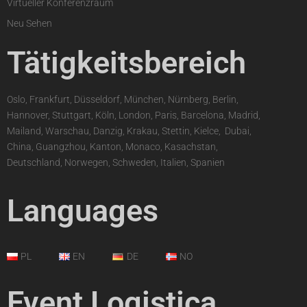
Virtueller Konferenzraum
Neu Sehen
Tätigkeitsbereich
Oslo, Frankfurt, Düsseldorf, München, Nürnberg, Berlin,
Hannover, Stuttgart, Köln, London, Paris, Barcelona, Madrid,
Mailand, Warschau, Danzig, Krakau, Stettin, Kielce,
,
Dubai,
China, Guangzhou, Kanton, Monaco, Kasachstan,
Deutschland, Norwegen, Schweden, Italien, Spanien
Languages
PL
EN
DE
NO
Event Logistica