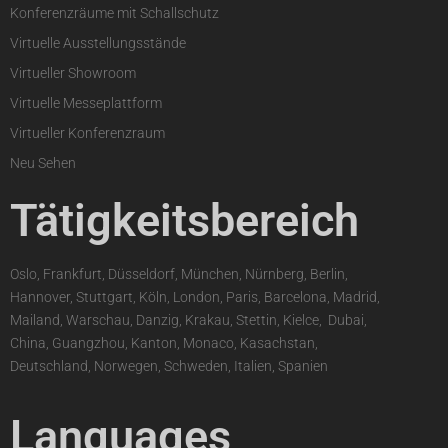
Konferenzräume mit Schallschutz
Virtuelle Ausstellungsstände
Virtueller Showroom
Virtuelle Messeplattform
Virtueller Konferenzraum
Neu Sehen
Tätigkeitsbereich
Oslo, Frankfurt, Düsseldorf, München, Nürnberg, Berlin,
Hannover, Stuttgart, Köln, London, Paris, Barcelona, Madrid,
Mailand, Warschau, Danzig, Krakau, Stettin, Kielce,
,
Dubai,
China, Guangzhou, Kanton, Monaco, Kasachstan,
Deutschland, Norwegen, Schweden, Italien, Spanien
Languages