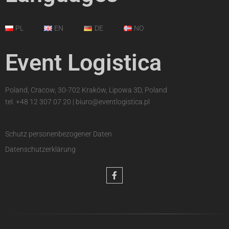
PL
EN
DE
NO
Event Logistica
Poland, Cracow, 30-702 Kraków, Lipowa 3D, Poland
tel.
+48 12 307 07 20
|
biuro@eventlogistica.pl
Schutz personenbezogener Daten
Datenschutzerklärung