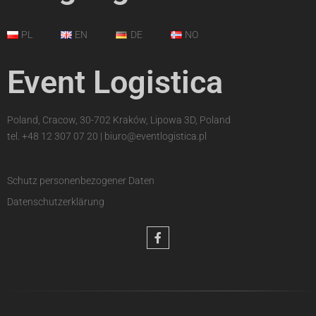
PL
EN
DE
NO
Event Logistica
Poland, Cracow, 30-702 Kraków, Lipowa 3D, Poland
tel.
+48 12 307 07 20
|
biuro@eventlogistica.pl
Schutz personenbezogener Daten
Datenschutzerklärung