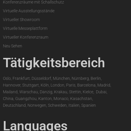
Konferenzräume mit Schallschutz
Virtuelle Ausstellungsstände
Virtueller Showroom
Virtuelle Messeplattform
Virtueller Konferenzraum
Neu Sehen
Tätigkeitsbereich
Oslo, Frankfurt, Düsseldorf, München, Nürnberg, Berlin,
Hannover, Stuttgart, Köln, London, Paris, Barcelona, Madrid,
Mailand, Warschau, Danzig, Krakau, Stettin, Kielce,
,
Dubai,
China, Guangzhou, Kanton, Monaco, Kasachstan,
Deutschland, Norwegen, Schweden, Italien, Spanien
Languages