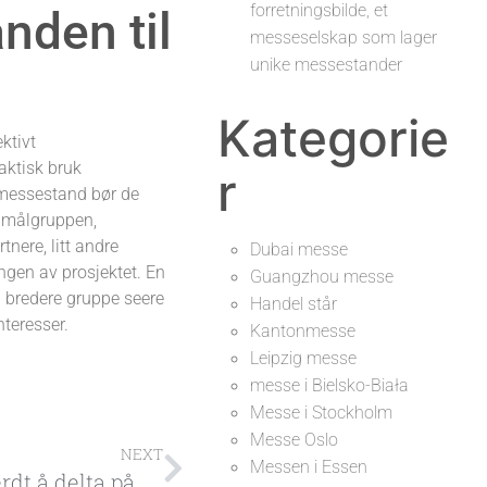
forretningsbilde, et
anden til
messeselskap som lager
unike messestander
Kategorie
ktivt
aktisk bruk
r
 messestand bør de
s målgruppen,
tnere, litt andre
Dubai messe
ngen av prosjektet.
En
Guangzhou messe
n bredere gruppe seere
Handel står
nteresser.
Kantonmesse
Leipzig messe
messe i Bielsko-Biała
Messe i Stockholm
Messe Oslo
NEXT
Messen i Essen
Hvorfor er det verdt å delta på en utstillingsmesse? Oppdag de 7 fordelene