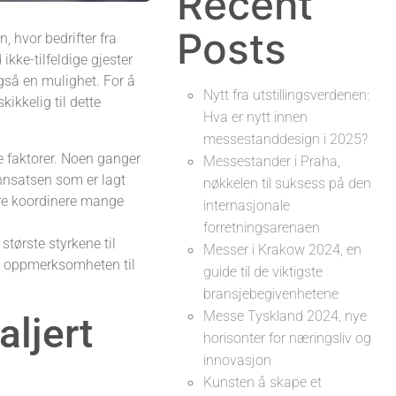
Recent
Posts
, hvor bedrifter fra
ikke-tilfeldige gjester
også en mulighet. For å
Nytt fra utstillingsverdenen:
ikkelig til dette
Hva er nytt innen
messestanddesign i 2025?
 faktorer. Noen ganger
Messestander i Praha,
innsatsen som er lagt
nøkkelen til suksess på den
ere koordinere mange
internasjonale
forretningsarenaen
tørste styrkene til
Messer i Krakow 2024, en
seg oppmerksomheten til
guide til de viktigste
bransjebegivenhetene
Messe Tyskland 2024, nye
aljert
horisonter for næringsliv og
innovasjon
Kunsten å skape et