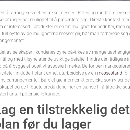
rt år arrangeres det en rekke messer i Polen og rundt om i verden
ke bransjer har mulighet til å presentere seg. Direkte kontakt med 
 er interessert i produkter er en fin mulighet for bedrifter, men 
 full nytte av de mulighetene messer gir, bør man forberede seg sk
rangementet.
ldet av selskaper i kundenes øyne påvirkes av mange uavhengige
 til og med tilsynelatende uviktige detaljer hindre den tidligere 
d på å bygge et positivt assosiert merke. Derfor bør markedsfør
iviteter, inkludert blant annet utarbeidelse av en
messestand
for
ansjearrangementer. Bare et gjennomtenkt prosjekt, som viser de s
skapet og de tilbudte produktene, har en sjanse til å tiltrekke 
stort antall potensielle kunder.
ag en tilstrekkelig det
lan før du lager