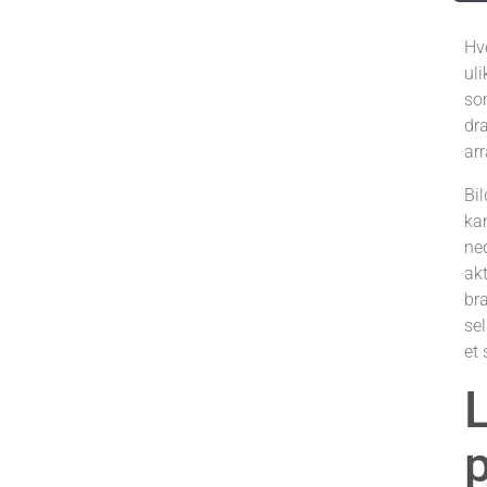
Hve
uli
som
dra
ar
Bi
kan
ne
akt
br
sel
et 
L
p