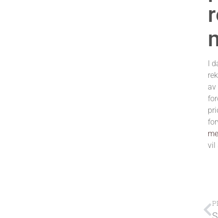
r
I d
re
a
for
pri
fo
me
vil
P