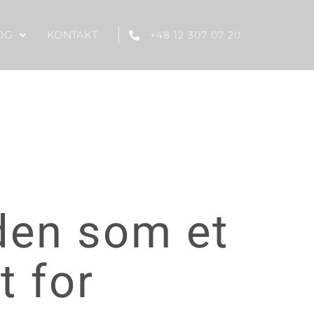
OG
KONTAKT
+48 12 307 07 20
nden som et
 for