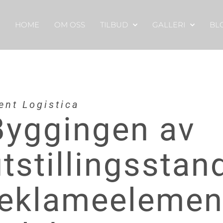
HOME
OM OSS
TILBUD
GALLERI
BL
ent Logistica
Byggingen av
utstillingssta
reklameelement