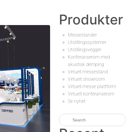
Produkter
Messestander
Utstillingssystemer
Utstillingsvegger
Konferanserom med
akustisk demping
Virtuell messestand
Virtuelt showroom
Virtuell messe plattform
Virtuelt konferanserom
Se nyhet