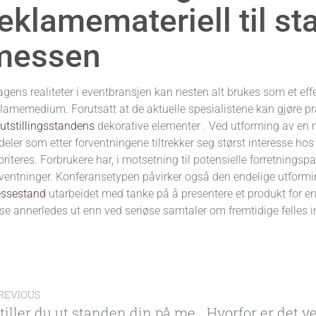
eklamemateriell til st
messen
agens realiteter i eventbransjen kan nesten alt brukes som et effe
klamemedium. Forutsatt at de aktuelle spesialistene kan gjøre pr
v
utstillingsstandens
dekorative elementer . Ved utforming av en
deler som etter forventningene tiltrekker seg størst interesse ho
oriteres. Forbrukere har, i motsetning til potensielle forretningspar
rventninger. Konferansetypen påvirker også den endelige utformi
ssestand
utarbeidet med tanke på å presentere et produkt for e
 se annerledes ut enn ved seriøse samtaler om fremtidige felles i
REVIOUS
Stiller du ut standen din på messen for første gang? Sjekk hva du bør huske?