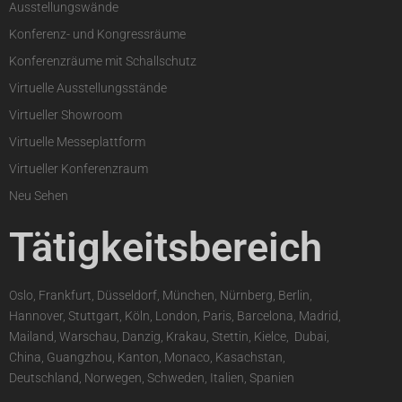
Ausstellungswände
Konferenz- und Kongressräume
Konferenzräume mit Schallschutz
Virtuelle Ausstellungsstände
Virtueller Showroom
Virtuelle Messeplattform
Virtueller Konferenzraum
Neu Sehen
Tätigkeitsbereich
Oslo, Frankfurt, Düsseldorf, München, Nürnberg, Berlin,
Hannover, Stuttgart, Köln, London, Paris, Barcelona, Madrid,
Mailand, Warschau, Danzig, Krakau, Stettin, Kielce,
,
Dubai,
China, Guangzhou, Kanton, Monaco, Kasachstan,
Deutschland, Norwegen, Schweden, Italien, Spanien