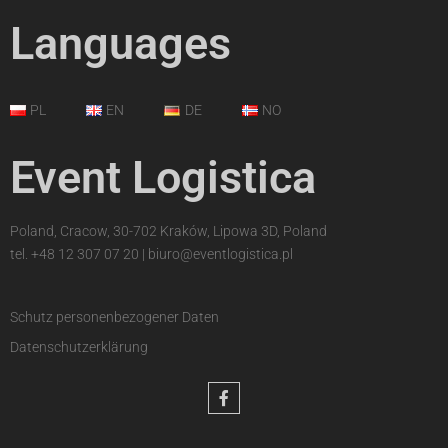
Languages
PL
EN
DE
NO
Event Logistica
Poland, Cracow, 30-702 Kraków, Lipowa 3D, Poland
tel.
+48 12 307 07 20
|
biuro@eventlogistica.pl
Schutz personenbezogener Daten
Datenschutzerklärung