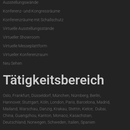
Ausstellungswände
Konferenz- und Kongressräume
Konferenzräume mit Schallschutz
Virtuelle Ausstellungsstände
Virtueller Showroom
Virtuelle Messeplattform
Virtueller Konferenzraum
Neu Sehen
Tätigkeitsbereich
Oslo, Frankfurt, Düsseldorf, München, Nürnberg, Berlin,
Hannover, Stuttgart, Köln, London, Paris, Barcelona, Madrid,
Mailand, Warschau, Danzig, Krakau, Stettin, Kielce,
,
Dubai,
China, Guangzhou, Kanton, Monaco, Kasachstan,
Deutschland, Norwegen, Schweden, Italien, Spanien