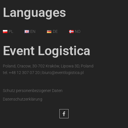
Languages
PL
EN
DE
NO
Event Logistica
Poland, Cracow, 30-702 Kraków, Lipowa 3D, Poland
tel.
+48 12 307 07 20
|
biuro@eventlogistica.pl
Schutz personenbezogener Daten
Datenschutzerklärung