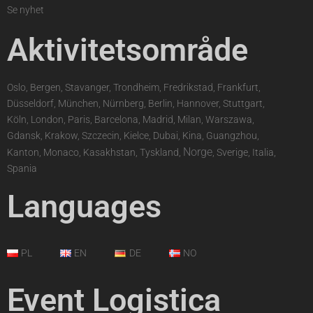
Se nyhet
Aktivitetsområde
Oslo, Bergen, Stavanger, Trondheim, Fredrikstad, Frankfurt,
Düsseldorf, München, Nürnberg, Berlin, Hannover, Stuttgart,
Köln, London, Paris, Barcelona, Madrid, Milan, Warszawa,
Gdansk, Krakow, Szczecin, Kielce, Dubai, Kina, Guangzhou,
Norge
Kanton, Monaco, Kasakhstan, Tyskland,
, Sverige, Italia,
Spania
Languages
PL
EN
DE
NO
Event Logistica