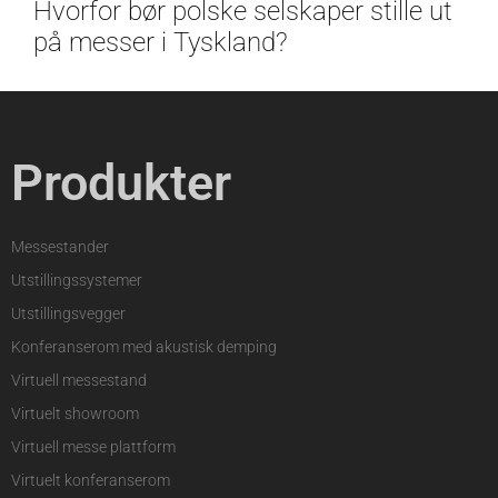
Hvorfor bør polske selskaper stille ut
på messer i Tyskland?
Produkter
Messestander
Utstillingssystemer
Utstillingsvegger
Konferanserom med akustisk demping
Virtuell messestand
Virtuelt showroom
Virtuell messe plattform
Virtuelt konferanserom