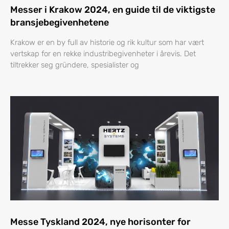
Messer i Krakow 2024, en guide til de viktigste
bransjebegivenhetene
Krakow er en by full av historie og rik kultur som har vært
vertskap for en rekke industribegivenheter i årevis. Det
tiltrekker seg gründere, spesialister og
Messe Tyskland 2024, nye horisonter for