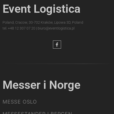
Event Logistica
Poland, Cracow, 30-702 Kraków, Lipowa 3D, Poland
tel.
+48 12 307 07 20
|
biuro@eventlogistica.pl
Messer i Norge
MESSE OSLO
MESSESTANDER I BERGEN