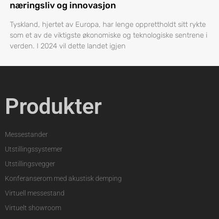
næringsliv og innovasjon
Tyskland, hjertet av Europa, har lenge opprettholdt sitt rykte
som et av de viktigste økonomiske og teknologiske sentrene i
verden. I 2024 vil dette landet igjen
Produkter
Messestander
Utstillingssystemer
Utstillingsvegger
Konferanserom med akustisk demping
Virtuell messestand
Virtuelt showroom