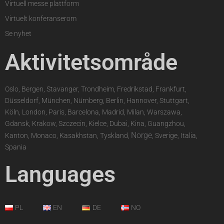
Virtuell messe plattform
Virtuelt konferanserom
Se nyhet
Aktivitetsområde
Oslo, Bergen, Stavanger, Trondheim, Fredrikstad, Frankfurt,
Düsseldorf, München, Nürnberg, Berlin, Hannover, Stuttgart,
Köln, London, Paris, Barcelona, Madrid, Milan, Warszawa,
Gdansk, Krakow, Szczecin, Kielce, Dubai, Kina, Guangzhou,
Norge
Kanton, Monaco, Kasakhstan, Tyskland,
, Sverige, Italia,
Spania
Languages
PL
EN
DE
NO