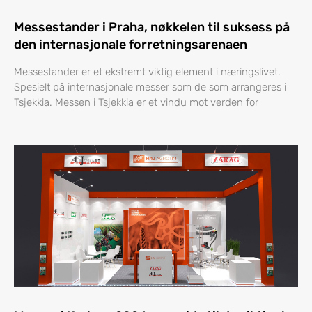
Messestander i Praha, nøkkelen til suksess på
den internasjonale forretningsarenaen
Messestander er et ekstremt viktig element i næringslivet.
Spesielt på internasjonale messer som de som arrangeres i
Tsjekkia. Messen i Tsjekkia er et vindu mot verden for