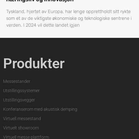
Tyskland, hjertet av Europa, har lenge opprettholdt sitt rykte
som et av de viktigste økonomiske og teknologiske sentrene i
verden. I 2024 vil dette landet igjen
Produkter
Messestander
Utstillingssystemer
Utstillingsvegger
Konferanserom med akustisk demping
Virtuell messestand
Virtuelt showroom
Virtuell messe plattform