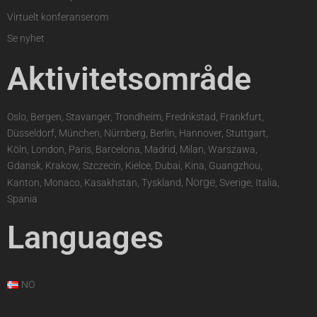
Virtuelt konferanserom
Se nyhet
Aktivitetsområde
Oslo, Bergen, Stavanger, Trondheim, Fredrikstad, Frankfurt,
Düsseldorf, München, Nürnberg, Berlin, Hannover, Stuttgart,
Köln, London, Paris, Barcelona, Madrid, Milan, Warszawa,
Gdansk, Krakow, Szczecin, Kielce, Dubai, Kina, Guangzhou,
Norge
Kanton, Monaco, Kasakhstan, Tyskland,
, Sverige, Italia,
Spania
Languages
NO