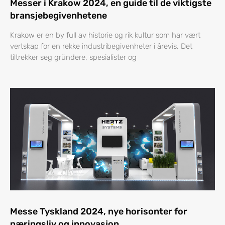
Messer i Krakow 2024, en guide til de viktigste
bransjebegivenhetene
Krakow er en by full av historie og rik kultur som har vært
vertskap for en rekke industribegivenheter i årevis. Det
tiltrekker seg gründere, spesialister og
Messe Tyskland 2024, nye horisonter for
næringsliv og innovasjon