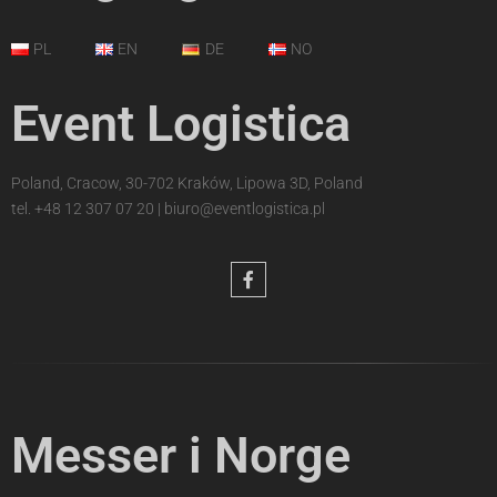
PL
EN
DE
NO
Event Logistica
Poland, Cracow, 30-702 Kraków, Lipowa 3D, Poland
tel.
+48 12 307 07 20
|
biuro@eventlogistica.pl
Messer i Norge