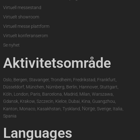
Virtuell messestand
Virtuelt showroom
Virtuell messe plattform
Virtuelt konferanserom
Se nyhet
Aktivitetsområde
Oslo, Bergen, Stavanger, Trondheim, Fredrikstad, Frankfurt,
Düsseldorf, München, Nürnberg, Berlin, Hannover, Stuttgart,
Köln, London, Paris, Barcelona, Madrid, Milan, Warszawa,
Gdansk, Krakow, Szczecin, Kielce, Dubai, Kina, Guangzhou,
Norge
Kanton, Monaco, Kasakhstan, Tyskland,
, Sverige, Italia,
Spania
Languages