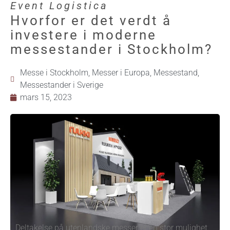
Event Logistica
Hvorfor er det verdt å
investere i moderne
messestander i Stockholm?
Messe i Stockholm
,
Messer i Europa
,
Messestand
,
Messestander i Sverige
mars 15, 2023
Deltakelse på utenlandske messer er en stor mulighet