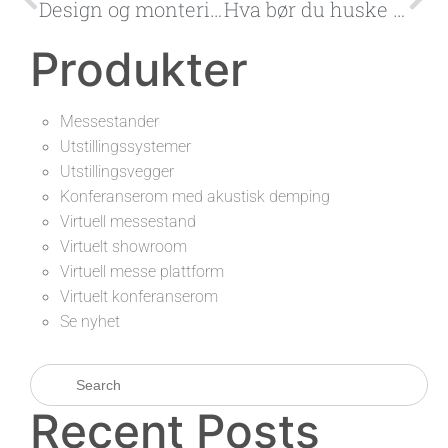
Design og montering av messestander
Hva bør du huske når du setter opp messestanden din i Szczecin?
Produkter
Messestander
Utstillingssystemer
Utstillingsvegger
Konferanserom med akustisk demping
Virtuell messestand
Virtuelt showroom
Virtuell messe plattform
Virtuelt konferanserom
Se nyhet
Recent Posts