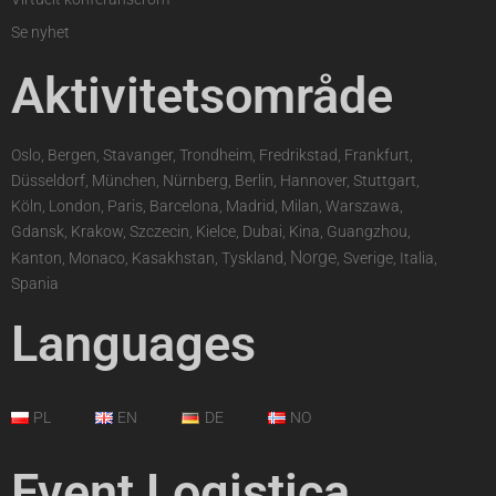
Se nyhet
Aktivitetsområde
Oslo, Bergen, Stavanger, Trondheim, Fredrikstad, Frankfurt,
Düsseldorf, München, Nürnberg, Berlin, Hannover, Stuttgart,
Köln, London, Paris, Barcelona, Madrid, Milan, Warszawa,
Gdansk, Krakow, Szczecin, Kielce, Dubai, Kina, Guangzhou,
Norge
Kanton, Monaco, Kasakhstan, Tyskland,
, Sverige, Italia,
Spania
Languages
PL
EN
DE
NO
Event Logistica