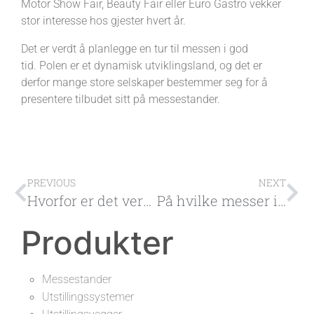
Motor Show Fair, Beauty Fair eller Euro Gastro vekker
stor interesse hos gjester hvert år.
Det er verdt å planlegge en tur til messen i god
tid. Polen er et dynamisk utviklingsland, og det er
derfor mange store selskaper bestemmer seg for å
presentere tilbudet sitt på messestander.
PREVIOUS
NEXT
Hvorfor er det verdt å bruke tjenestene til et utstillingsselskap som designer messestander?
På hvilke messer i Polen er det verdt å sette opp stand?
Produkter
Messestander
Utstillingssystemer