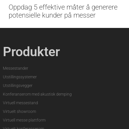
Oppdag 5 effektive måter å generere
potensielle kunder på messer
Produkter
Messestander
Utstillingssystemer
Utstillingsvegger
Konferanserom med akustisk demping
Virtuell messestand
Virtuelt showroom
Virtuell messe plattform
Virtuelt konferanserom