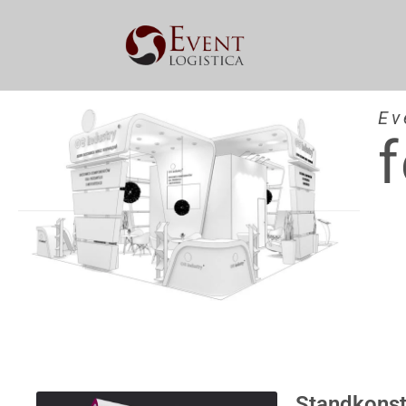
Ev
Standkonst