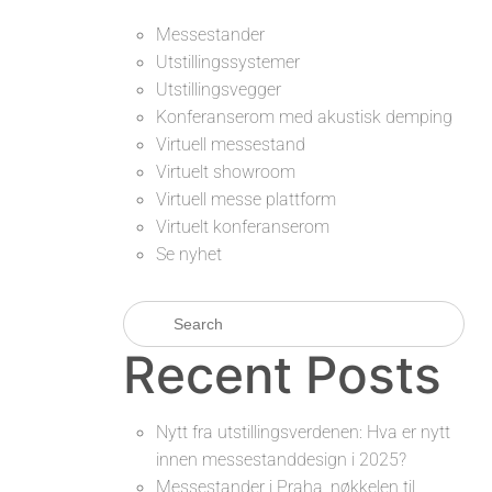
Messestander
Utstillingssystemer
Utstillingsvegger
Konferanserom med akustisk demping
Virtuell messestand
Virtuelt showroom
Virtuell messe plattform
Virtuelt konferanserom
Se nyhet
Recent Posts
Nytt fra utstillingsverdenen: Hva er nytt
innen messestanddesign i 2025?
Messestander i Praha, nøkkelen til