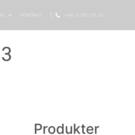
OG
KONTAKT
+48 12 307 07 20
23
Produkter