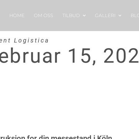
HOME
OM OSS
TILBUD
GALLERI
BL
ent Logistica
februar 15, 20
ruksjon for din messestand i Köln