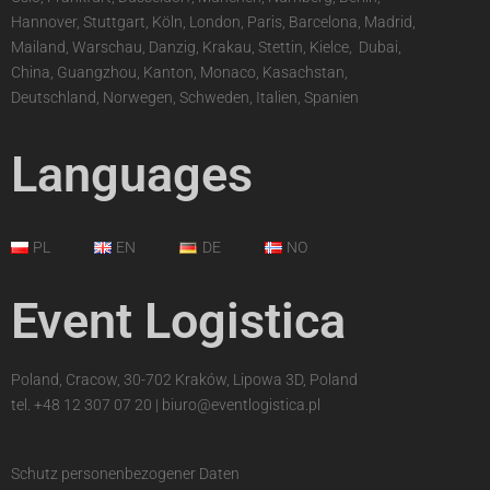
Hannover, Stuttgart, Köln, London, Paris, Barcelona, Madrid,
Mailand, Warschau, Danzig, Krakau, Stettin, Kielce,
,
Dubai,
China, Guangzhou, Kanton, Monaco, Kasachstan,
Deutschland, Norwegen, Schweden, Italien, Spanien
Languages
PL
EN
DE
NO
Event Logistica
Poland, Cracow, 30-702 Kraków, Lipowa 3D, Poland
tel.
+48 12 307 07 20
|
biuro@eventlogistica.pl
Schutz personenbezogener Daten