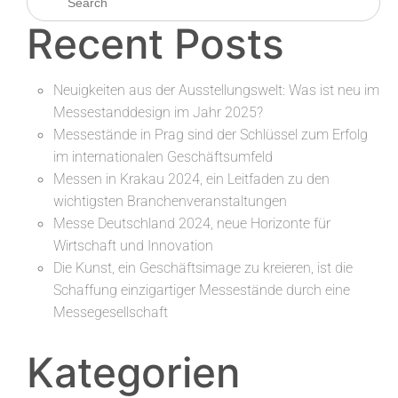
Recent Posts
Neuigkeiten aus der Ausstellungswelt: Was ist neu im
Messestanddesign im Jahr 2025?
Messestände in Prag sind der Schlüssel zum Erfolg
im internationalen Geschäftsumfeld
Messen in Krakau 2024, ein Leitfaden zu den
wichtigsten Branchenveranstaltungen
Messe Deutschland 2024, neue Horizonte für
Wirtschaft und Innovation
Die Kunst, ein Geschäftsimage zu kreieren, ist die
Schaffung einzigartiger Messestände durch eine
Messegesellschaft
Kategorien