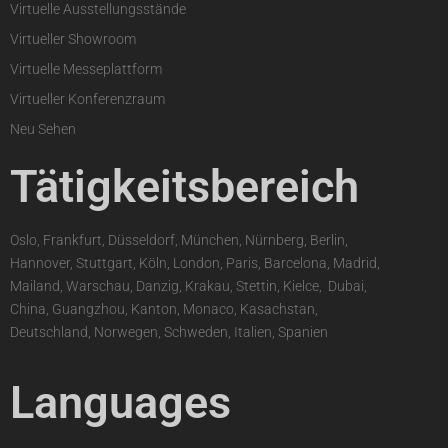
Virtuelle Ausstellungsstände
Virtueller Showroom
Virtuelle Messeplattform
Virtueller Konferenzraum
Neu Sehen
Tätigkeitsbereich
Oslo, Frankfurt, Düsseldorf, München, Nürnberg, Berlin,
Hannover, Stuttgart, Köln, London, Paris, Barcelona, Madrid,
Mailand, Warschau, Danzig, Krakau, Stettin, Kielce,
,
Dubai,
China, Guangzhou, Kanton, Monaco, Kasachstan,
Deutschland, Norwegen, Schweden, Italien, Spanien
Languages