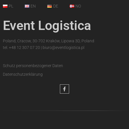
PL
EN
DE
NO
Event Logistica
Poland, Cracow, 30-702 Kraków, Lipowa 3D, Poland
tel.
+48 12 307 07 20
|
biuro@eventlogistica.pl
Schutz personenbezogener Daten
Datenschutzerklärung