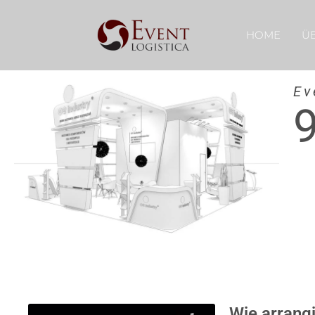
HOME
Ü
Ev
Wie arrangi