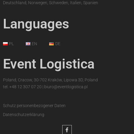
Deutschland, Norwegen, Schweden, Italien, Spanien
Languages
PL
EN
DE
Event Logistica
Poland, Cracow, 30-702 Kraków, Lipowa 3D, Poland
tel.
+48 12 307 07 20
|
biuro@eventlogistica.pl
Schutz personenbezogener Daten
Datenschutzerklärung