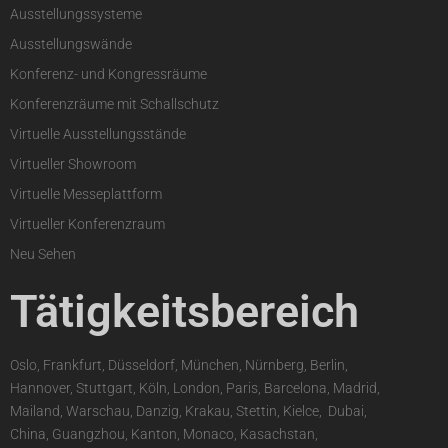
Ausstellungssysteme
Ausstellungswände
Konferenz- und Kongressräume
Konferenzräume mit Schallschutz
Virtuelle Ausstellungsstände
Virtueller Showroom
Virtuelle Messeplattform
Virtueller Konferenzraum
Neu Sehen
Tätigkeitsbereich
Oslo, Frankfurt, Düsseldorf, München, Nürnberg, Berlin,
Hannover, Stuttgart, Köln, London, Paris, Barcelona, Madrid,
Mailand, Warschau, Danzig, Krakau, Stettin, Kielce,
,
Dubai,
China, Guangzhou, Kanton, Monaco, Kasachstan,