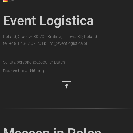
DE
Event Logistica
Poland, Cracow, 30-702 Kraków, Lipowa 3D, Poland
tel.
+48 12 307 07 20
|
biuro@eventlogistica.pl
Schutz personenbezogener Daten
Datenschutzerklärung