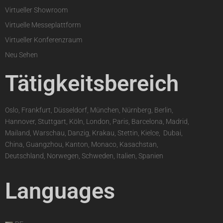
Virtueller Showroom
Virtuelle Messeplattform
Virtueller Konferenzraum
Neu Sehen
Tätigkeitsbereich
Oslo, Frankfurt, Düsseldorf, München, Nürnberg, Berlin,
Hannover, Stuttgart, Köln, London, Paris, Barcelona, Madrid,
Mailand, Warschau, Danzig, Krakau, Stettin, Kielce,
,
Dubai,
China, Guangzhou, Kanton, Monaco, Kasachstan,
Deutschland, Norwegen, Schweden, Italien, Spanien
Languages